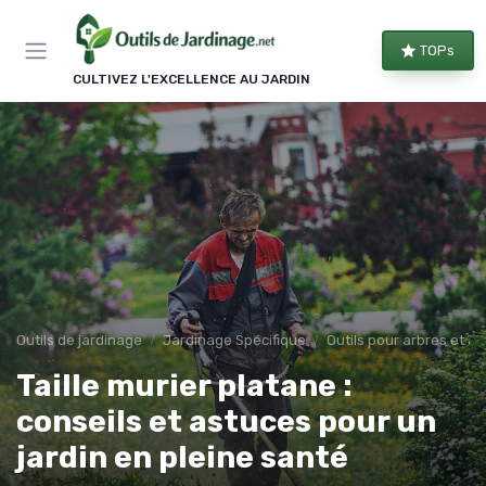
Panneau de gestion des cookies
TOPs
CULTIVEZ L'EXCELLENCE AU JARDIN
Outils de jardinage
Jardinage Spécifique
Outils pour arbres et a
Taille murier platane :
conseils et astuces pour un
jardin en pleine santé