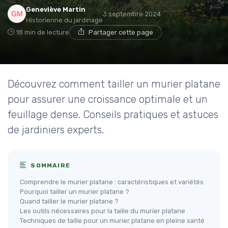
Geneviève Martin
3 septembre 2024
Historienne du jardinage
18 min de lecture
Partager cette page
Découvrez comment tailler un murier platane
pour assurer une croissance optimale et un
feuillage dense. Conseils pratiques et astuces
de jardiniers experts.
SOMMAIRE
Comprendre le murier platane : caractéristiques et variétés
Pourquoi tailler un murier platane ?
Quand tailler le murier platane ?
Les outils nécessaires pour la taille du murier platane
Techniques de taille pour un murier platane en pleine santé