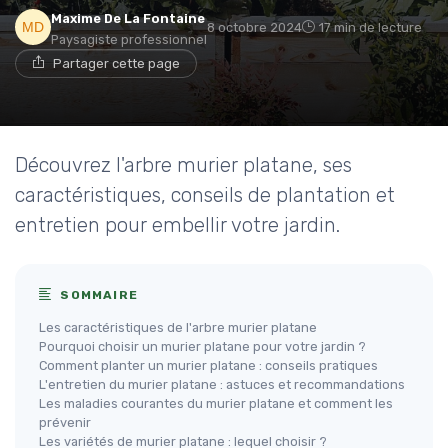
Maxime De La Fontaine
8 octobre 2024
17 min de lecture
Paysagiste professionnel
Partager cette page
Découvrez l'arbre murier platane, ses
caractéristiques, conseils de plantation et
entretien pour embellir votre jardin.
SOMMAIRE
Les caractéristiques de l'arbre murier platane
Pourquoi choisir un murier platane pour votre jardin ?
Comment planter un murier platane : conseils pratiques
L'entretien du murier platane : astuces et recommandations
Les maladies courantes du murier platane et comment les
prévenir
Les variétés de murier platane : lequel choisir ?