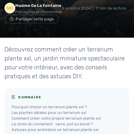
Maxime De La Fontaine
5 octobre 2024
17 min de lecture
Paysagiste professionnel
Partager cette page
Découvrez comment créer un terrarium
plante xxl, un jardin miniature spectaculaire
pour votre intérieur, avec des conseils
pratiques et des astuces DIY.
SOMMAIRE
Pourquoi choisir un terrarium plante xxl ?
Les plantes idéales pour un terrarium xxl
Comment créer votre propre terrarium plante xxl
Le choix du contenant : verre, pot ou bocal ?
Astuces pour entretenir un terrarium plante xxl