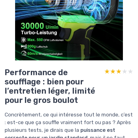
Performance de
★★★★★
★★★★★
soufflage : bien pour
l’entretien léger, limité
pour le gros boulot
Concrètement, ce qui intéresse tout le monde, c’est
: est-ce que ça souffle vraiment fort ou pas ? Après
plusieurs tests, je dirais que la
puissance est
correcte pour un jardin standard
, mais il ne faut