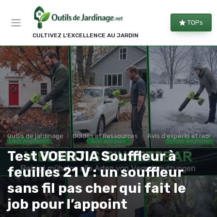
Panneau de gestion des cookies
TOPs
CULTIVEZ L'EXCELLENCE AU JARDIN
Outils de jardinage
Guides et Ressources
Avis d'experts et rec
Test VOERJIA Souffleur à
feuilles 21 V : un souffleur
sans fil pas cher qui fait le
job pour l’appoint