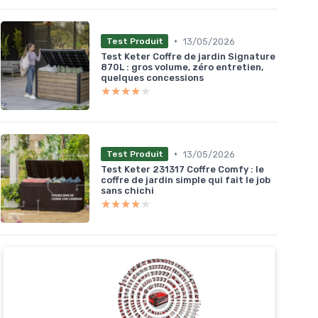
•
13/05/2026
Test Produit
Test Keter Coffre de jardin Signature
870L : gros volume, zéro entretien,
quelques concessions
★★★★★
★★★★★
•
13/05/2026
Test Produit
Test Keter 231317 Coffre Comfy : le
coffre de jardin simple qui fait le job
sans chichi
★★★★★
★★★★★