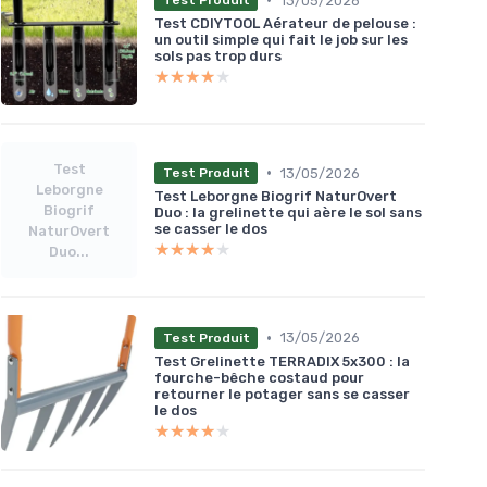
13/05/2026
Test Produit
Test CDIYTOOL Aérateur de pelouse :
un outil simple qui fait le job sur les
sols pas trop durs
★★★★★
★★★★★
Test
•
13/05/2026
Test Produit
Leborgne
Test Leborgne Biogrif NaturOvert
Biogrif
Duo : la grelinette qui aère le sol sans
se casser le dos
NaturOvert
★★★★★
★★★★★
Duo...
•
13/05/2026
Test Produit
Test Grelinette TERRADIX 5x300 : la
fourche-bêche costaud pour
retourner le potager sans se casser
le dos
★★★★★
★★★★★