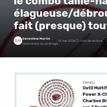
le combo taille-h
élagueuse/débrou
fait (presque) tou
Geneviève Martin
13 mai 2026
1 min de lecture
Historienne du jardinage
EINHELL
Outil Multi
Power X-Ch
Charbon Bru