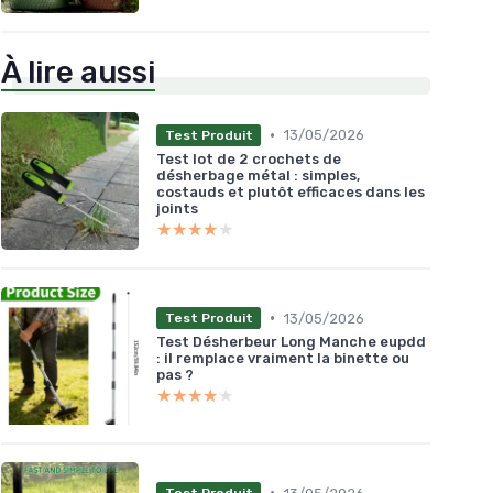
À lire aussi
•
13/05/2026
Test Produit
Test lot de 2 crochets de
désherbage métal : simples,
costauds et plutôt efficaces dans les
joints
★★★★★
★★★★★
•
13/05/2026
Test Produit
Test Désherbeur Long Manche eupdd
: il remplace vraiment la binette ou
pas ?
★★★★★
★★★★★
•