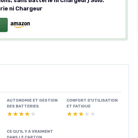
ions, sans Batterie ni Chargeur) Solo:
rie ni Chargeur
AUTONOMIE ET GESTION
CONFORT D’UTILISATION
DES BATTERIES
ET FATIGUE
★★★★★
★★★★★
★★★★★
★★★★★
CE QU’IL Y A VRAIMENT
DANS LE CARTON