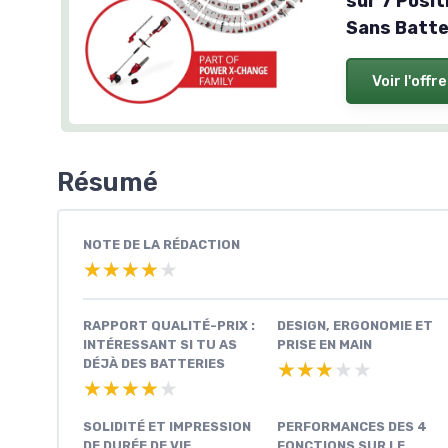
sur 7 Posit
Sans Batte
Voir l'offre
Résumé
NOTE DE LA RÉDACTION
★★★★★
★★★★★
RAPPORT QUALITÉ-PRIX :
DESIGN, ERGONOMIE ET
INTÉRESSANT SI TU AS
PRISE EN MAIN
DÉJÀ DES BATTERIES
★★★★★
★★★★★
★★★★★
★★★★★
SOLIDITÉ ET IMPRESSION
PERFORMANCES DES 4
DE DURÉE DE VIE
FONCTIONS SUR LE