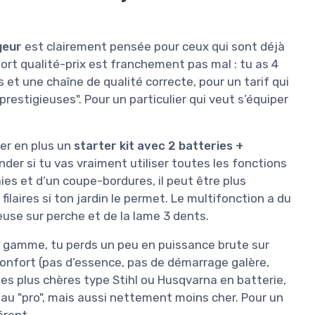
geur
est clairement pensée pour ceux qui sont déjà
port qualité-prix est franchement pas mal : tu as 4
et une chaîne de qualité correcte, pour un tarif qui
estigieuses". Pour un particulier qui veut s’équiper
ter en plus un
starter kit avec 2 batteries +
ander si tu vas vraiment utiliser toutes les fonctions
aies et d’un coupe-bordures, il peut être plus
ilaires si ton jardin le permet. Le multifonction a du
euse sur perche et de la lame 3 dents.
 gamme, tu perds un peu en puissance brute sur
confort (pas d’essence, pas de démarrage galère,
s plus chères type Stihl ou Husqvarna en batterie,
eau "pro", mais aussi nettement moins cher. Pour un
érent.