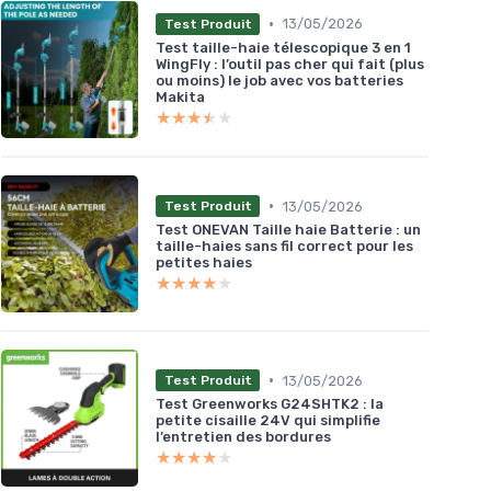
•
13/05/2026
Test Produit
Test taille-haie télescopique 3 en 1
WingFly : l’outil pas cher qui fait (plus
ou moins) le job avec vos batteries
Makita
★★★★★
★★★★★
•
13/05/2026
Test Produit
Test ONEVAN Taille haie Batterie : un
taille-haies sans fil correct pour les
petites haies
★★★★★
★★★★★
•
13/05/2026
Test Produit
Test Greenworks G24SHTK2 : la
petite cisaille 24V qui simplifie
l’entretien des bordures
★★★★★
★★★★★