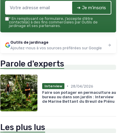
➔ Je m'inscris
*
En remplissant ce formulaire, j’accepte d’être
contacté(e) à des fins commerciales par Outils de
jardinage et ses partenaires.
Outils de jardinage
Ajoutez-nous à vos sources préférées sur Google
Parole d'experts
•
28/04/2026
Interview
Faire son potager en permaculture au
bureau ou dans son jardin : Interview
de Marine Bettant du Breuil de Piénu
Les plus lus