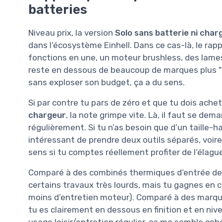
batteries
Niveau prix, la version
Solo sans batterie ni char
dans l’écosystème Einhell. Dans ce cas-là, le rap
fonctions en une, un moteur brushless, des lames 
reste en dessous de beaucoup de marques plus "pr
sans exploser son budget, ça a du sens.
Si par contre tu pars de zéro et que tu dois ache
chargeur
, la note grimpe vite. Là, il faut se dem
régulièrement. Si tu n’as besoin que d’un taille-h
intéressant de prendre deux outils séparés, voire f
sens si tu comptes réellement profiter de l’élagu
Comparé à des combinés thermiques d’entrée de
certains travaux très lourds, mais tu gagnes en 
moins d’entretien moteur). Comparé à des marque
tu es clairement en dessous en finition et en niv
usage loisir/entretien régulier, ça me semble coh