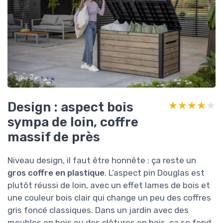
Design : aspect bois
★★★★★
★★★★★
sympa de loin, coffre
massif de près
Niveau design, il faut être honnête : ça reste un
gros coffre en plastique
. L’aspect pin Douglas est
plutôt réussi de loin, avec un effet lames de bois et
une couleur bois clair qui change un peu des coffres
gris foncé classiques. Dans un jardin avec des
meubles en bois ou des clôtures en bois, ça se fond