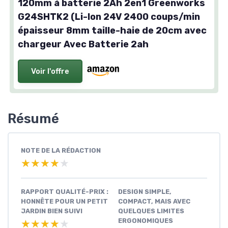
120mm à batterie 2Ah 2en1 Greenworks
G24SHTK2 (Li-Ion 24V 2400 coups/min
épaisseur 8mm taille-haie de 20cm avec
chargeur Avec Batterie 2ah
Voir l'offre
Résumé
NOTE DE LA RÉDACTION
★★★★★
★★★★★
RAPPORT QUALITÉ-PRIX :
DESIGN SIMPLE,
HONNÊTE POUR UN PETIT
COMPACT, MAIS AVEC
JARDIN BIEN SUIVI
QUELQUES LIMITES
ERGONOMIQUES
★★★★★
★★★★★