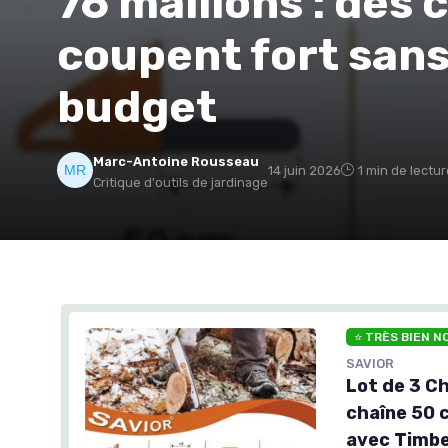
76 maillons : des 
coupent fort sans
budget
Marc-Antoine Rousseau
14 juin 2026
1 min de lectur
Critique d'outils de jardinage
⭐ TRÈS BIEN N
SAVIOR
Lot de 3 C
chaîne 50 
avec Timbe