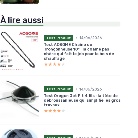
À lire aussi
•
14/06/2026
Test Produit
Test AOSOME Chaîne de
Tronçonneuse 18" : la chaîne pas
chère qui fait le job pour le bois de
chauffage
★★★★★
★★★★★
•
14/06/2026
Test Produit
Test Oregon Jet Fit 4 fils : la tête de
débroussailleuse qui simplifie les gros
travaux
★★★★★
★★★★★
•