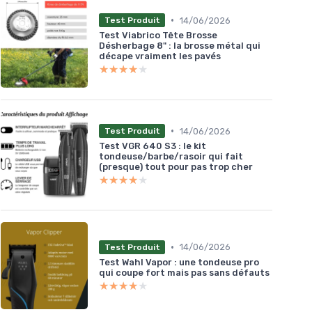
•
14/06/2026
Test Produit
Test Viabrico Tête Brosse
Désherbage 8" : la brosse métal qui
décape vraiment les pavés
★★★★★
★★★★★
•
14/06/2026
Test Produit
Test VGR 640 S3 : le kit
tondeuse/barbe/rasoir qui fait
(presque) tout pour pas trop cher
★★★★★
★★★★★
•
14/06/2026
Test Produit
Test Wahl Vapor : une tondeuse pro
qui coupe fort mais pas sans défauts
★★★★★
★★★★★