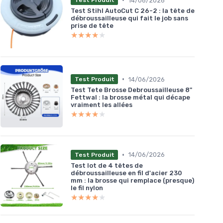
14/06/2026
Test Produit
Test Stihl AutoCut C 26-2 : la tête de
débroussailleuse qui fait le job sans
prise de tête
★★★★★
★★★★★
•
14/06/2026
Test Produit
Test Tete Brosse Debroussailleuse 8"
Fettwal : la brosse métal qui décape
vraiment les allées
★★★★★
★★★★★
•
14/06/2026
Test Produit
Test lot de 4 têtes de
débroussailleuse en fil d'acier 230
mm : la brosse qui remplace (presque)
le fil nylon
★★★★★
★★★★★