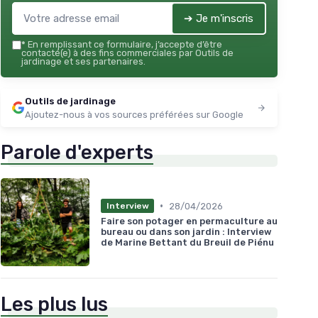
➔ Je m'inscris
*
En remplissant ce formulaire, j’accepte d’être
contacté(e) à des fins commerciales par Outils de
jardinage et ses partenaires.
Outils de jardinage
Ajoutez-nous à vos sources préférées sur Google
Parole d'experts
•
28/04/2026
Interview
Faire son potager en permaculture au
bureau ou dans son jardin : Interview
de Marine Bettant du Breuil de Piénu
Les plus lus