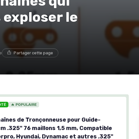
chaînes qui
 exploser le
e
Partager cette page
OTÉ
🔥 POPULAIRE
haînes de Tronçonneuse pour Guide-
cm .325" 76 maillons 1,5 mm, Compatible
rpro, Hyundai, Dynamac et autres .325"