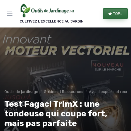
Panneau de gestion des cookies
TOPs
CULTIVEZ L'EXCELLENCE AU JARDIN
Outils de jardinage
Guides et Ressources
Avis d'experts et rec
Test Fagaci TrimX : une
tondeuse qui coupe fort,
mais pas parfaite