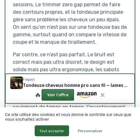
sessions. Le trimmer zero gap permet de faire
des contours propres, et la tondeuse principale
gère sans problème les cheveux un peu épais.
On sent qu’on n’est pas sur une tondeuse bas de
gamme, surtout quand on compare la vitesse de
coupe et le manque de tiraillement.
Par contre, ce n’est pas parfait. Le bruit est
correct mais pas ultra discret, le design est
solide mais pas ultra ergonomique, les sabots
sont un peu standards et le packaging est assez
Fagaci
encombrant. Pour le prix, on aurait aimé une
Tondeuse cheveux homme pro sans fil — lames DLC, moteur vectoriel 12 000 tr/min
petite trousse ou un système de rangement
🔥
Voir l'offre
plus pratique. Et si vous utilisez une tondeuse
seulement de temps en temps, l’investissement
n’est peut-être pas nécessaire, une tondeuse
Ce site utilise des cookies et vous donne le contrôle sur ceux que
vous souhaitez activer
plus simple pourra suffire.
Tout accepter
Personnaliser
Pour résumer : je le recommande aux gars (ou