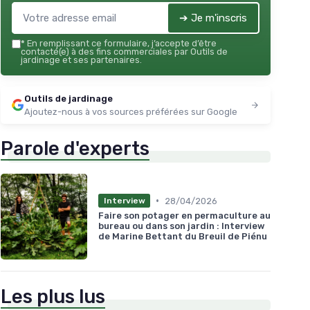
➔ Je m'inscris
*
En remplissant ce formulaire, j’accepte d’être
contacté(e) à des fins commerciales par Outils de
jardinage et ses partenaires.
Outils de jardinage
Ajoutez-nous à vos sources préférées sur Google
Parole d'experts
•
28/04/2026
Interview
Faire son potager en permaculture au
bureau ou dans son jardin : Interview
de Marine Bettant du Breuil de Piénu
Les plus lus