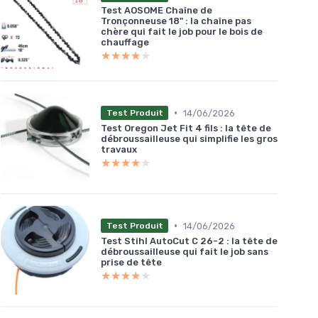
Test AOSOME Chaîne de
Tronçonneuse 18" : la chaîne pas
chère qui fait le job pour le bois de
chauffage
★★★★★
★★★★★
•
14/06/2026
Test Produit
Test Oregon Jet Fit 4 fils : la tête de
débroussailleuse qui simplifie les gros
travaux
★★★★★
★★★★★
•
14/06/2026
Test Produit
Test Stihl AutoCut C 26-2 : la tête de
débroussailleuse qui fait le job sans
prise de tête
★★★★★
★★★★★