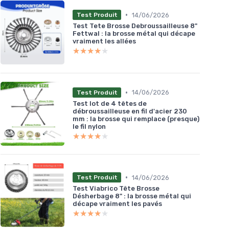
•
14/06/2026
Test Produit
Test Tete Brosse Debroussailleuse 8"
Fettwal : la brosse métal qui décape
vraiment les allées
★★★★★
★★★★★
•
14/06/2026
Test Produit
Test lot de 4 têtes de
débroussailleuse en fil d'acier 230
mm : la brosse qui remplace (presque)
le fil nylon
★★★★★
★★★★★
•
14/06/2026
Test Produit
Test Viabrico Tête Brosse
Désherbage 8" : la brosse métal qui
décape vraiment les pavés
★★★★★
★★★★★