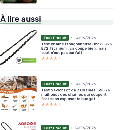
À lire aussi
•
14/06/2026
Test Produit
Test chaîne tronçonneuse Ozaki .325
E72 Titanium : ça coupe bien, mais
tout n’est pas parfait
★★★★★
★★★★★
•
14/06/2026
Test Produit
Test Savior Lot de 3 Chaînes .325 76
maillons : des chaînes qui coupent
fort sans exploser le budget
★★★★★
★★★★★
•
14/06/2026
Test Produit