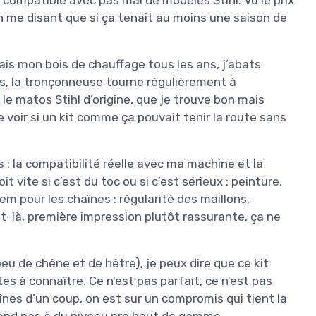
 en me disant que si ça tenait au moins une saison de
fais mon bois de chauffage tous les ans, j’abats
ros, la tronçonneuse tourne régulièrement à
le matos Stihl d’origine, que je trouve bon mais
e voir si un kit comme ça pouvait tenir la route sans
s : la compatibilité réelle avec ma machine et la
it vite si c’est du toc ou si c’est sérieux : peinture,
Idem pour les chaînes : régularité des maillons,
nt-là, première impression plutôt rassurante, ça ne
u de chêne et de hêtre), je peux dire que ce kit
es à connaître. Ce n’est pas parfait, ce n’est pas
haînes d’un coup, on est sur un compromis qui tient la
ttend pas à du niveau pro haut de gamme.