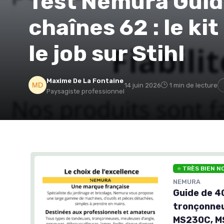
Test Nemura Guid
chaînes 62 : le kit
le job sur Stihl
Maxime De La Fontaine
14 juin 2026
1 min de lecture
Paysagiste professionnel
⭐ TRÈS BIEN N
NEMURA
Guide de 4
tronçonneu
MS230C, MS