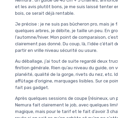
et les avis plutôt bons, je me suis laissé tenter
bois, ce serait déjà rentable.
Je précise : je ne suis pas bûcheron pro, mais je 
quelques arbres, je débite, je taille un peu. En g
l’automne/hiver. Mon point de comparaison, c’est 
clairement pas donné. Du coup, là, l’idée c’était d
partir en vrille niveau sécurité ou usure.
Au déballage, j’ai tout de suite regardé deux truc
finition générale. Rien qu’au niveau du guide, on vo
planéité, qualité de la gorge, rivets du nez, etc. 
affûtage d’origine, marquages lisibles. Sur ce poi
fait pas gadget.
Après quelques sessions de coupe (résineux, un pe
Nemura fait clairement le job, avec quelques limit
magique, mais pour le tarif et le fait d’avoir 3 c
route si on sait ce qu’on achète et qu’on ne s’a