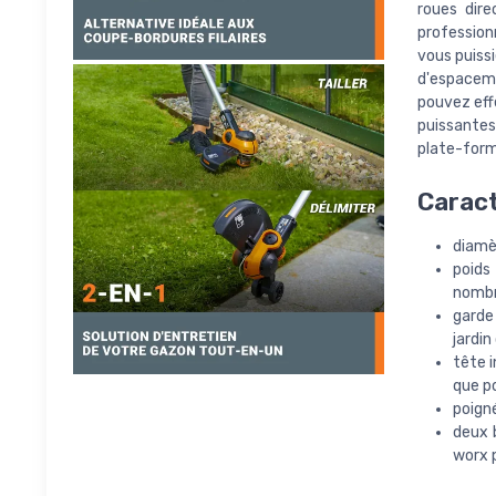
roues dire
professionn
vous puissi
d'espaceme
pouvez eff
puissantes 
plate-form
Caract
diamè
poids
nombr
garde
jardin
tête i
que po
poigné
deux 
worx 