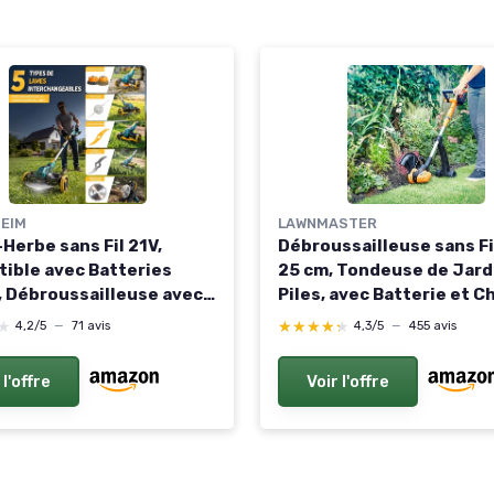
EIM
LAWNMASTER
Herbe sans Fil 21V,
Débroussailleuse sans Fi
ible avec Batteries
25 cm, Tondeuse de Jard
, Débroussailleuse avec
Piles, avec Batterie et 
 de désherbage, 2
CLGT2425S-01 Orange A
★
★
★★★★★
★★★★★
4,2/5
—
71 avis
4,3/5
—
455 avis
ies 4.0Ah incluses,
roue de support et manc
 sans balais 900W pour
télescopique
 l'offre
Voir l'offre
, Jardin, Cour (Bleu)