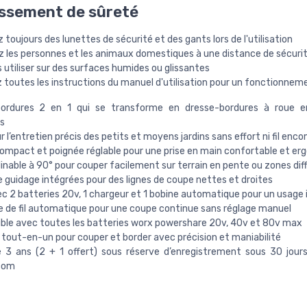
ssement de sûreté
 toujours des lunettes de sécurité et des gants lors de l'utilisation
z les personnes et les animaux domestiques à une distance de sécuri
 utiliser sur des surfaces humides ou glissantes
 toutes les instructions du manuel d'utilisation pour un fonctionnem
ordures 2 en 1 qui se transforme en dresse-bordures à roue e
s
ur l’entretien précis des petits et moyens jardins sans effort ni fil enc
ompact et poignée réglable pour une prise en main confortable et e
linable à 90° pour couper facilement sur terrain en pente ou zones diff
 guidage intégrées pour des lignes de coupe nettes et droites
ec 2 batteries 20v, 1 chargeur et 1 bobine automatique pour un usag
de fil automatique pour une coupe continue sans réglage manuel
le avec toutes les batteries worx powershare 20v, 40v et 80v max
 tout-en-un pour couper et border avec précision et maniabilité
 3 ans (2 + 1 offert) sous réserve d’enregistrement sous 30 jour
com