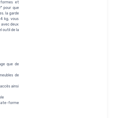
niformes et
90° pour que
es. la garde
,4 kg, vous
i avec deux
 outil de la
kage que de
 meubles de
'accès ainsi
ble
plate-forme