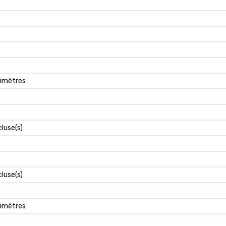
timètres
cluse(s)
cluse(s)
timètres