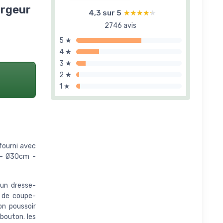
argeur
4,3 sur 5
★★★★★
★★★★★
2746 avis
5 ★
4 ★
3 ★
2 ★
1 ★
fourni avec
e - Ø30cm -
 un dresse-
s de coupe-
on poussoir
bouton. les