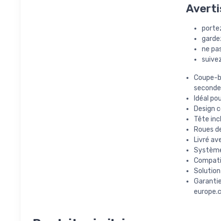
Averti
portez
garde
ne pas
suivez
Coupe-b
seconde
Idéal po
Design c
Tête inc
Roues de
Livré av
Système 
Compatib
Solution
Garantie
europe.