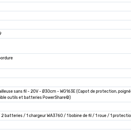
9
bordure
lleuse sans fil - 20V - Ø30cm - WG163E (Capot de protection, poignée 
ble outils et batteries PowerShare©)
2 batteries / 1 chargeur WA3760 / 1 bobine de fil / 1 roue / 1 protectio