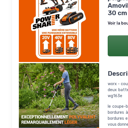
Amovib
30 cm 
Voir la bo
Descri
worx - cou
deux batte
wg163e
le coupe-b
bordures à
bordures e
vous donne