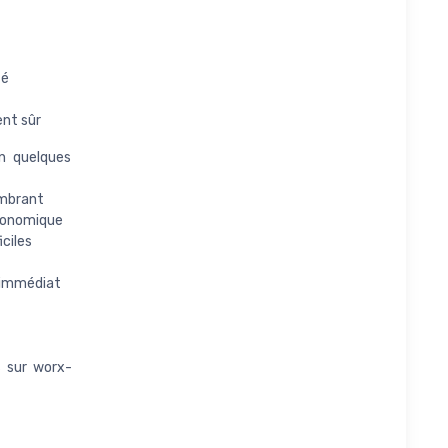
té
ent sûr
n quelques
ombrant
rgonomique
iciles
e immédiat
s sur worx-