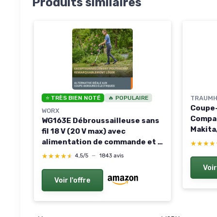
Produits similaires
⭐ TRÈS BIEN NOTÉ
🔥 POPULAIRE
TRAUMH
Coupe-
WORX
Compat
WG163E Débroussailleuse sans
Makita
fil 18 V (20 V max) avec
Brosse
alimentation de commande et 2
★★★★
★★★★
Batter
batteries Noir WG163E GT3 avec
★★★★★
★★★★★
4,5/5
—
1843 avis
Moteur
2 batteries 2,0 Ah
Voir
pelouse
Voir l'offre