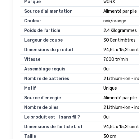
Marque
WORX
Source d'alimentation
Alimenté par pile
Couleur
noir/orange
Poids de l'article
2,4 Kilogrammes
Largeur de coupe
30 Centimètres
Dimensions du produit
94,5L x 15,2l cen
Vitesse
7600 tr/min
Assemblage requis
Oui
Nombre de batteries
2 Lithium-ion - in
Motif
Unique
Source d'energie
Alimenté par pile
Nombre de piles
2 Lithium-ion - in
Le produit est-il sans fil ?
Oui
Dimensions de l’article L x l
94,5L x 15,2l cen
Taille
30 cm