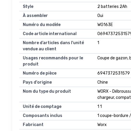
Style
2 batteries 2Ah
À assembler
Oui
Numéro du modèle
WG163E
Code article international
0694737253157
Nombre d’articles dans l'unité
1
vendue au client
Usages recommandés pour le
Coupe de gazon, 
produit
Numéro de pièce
6947372531579
Pays d'origine
Chine
Nom du type du produit
WORX - Débroussai
chargeur, compati
Unité de comptage
1 1
Composants inclus
1 coupe-bordure / 
Fabricant
Worx