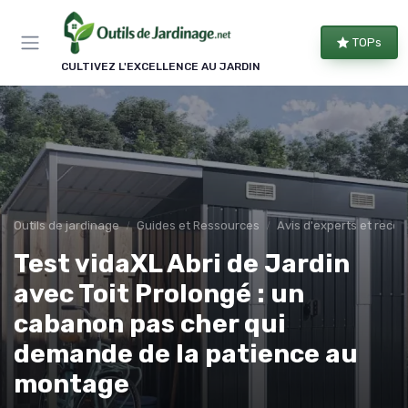
Panneau de gestion des cookies
TOPs
CULTIVEZ L'EXCELLENCE AU JARDIN
Outils de jardinage
Guides et Ressources
Avis d'experts et rec
Test vidaXL Abri de Jardin
avec Toit Prolongé : un
cabanon pas cher qui
demande de la patience au
montage