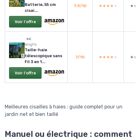
Batterie, 55 cm
7.9/10
★★★★★
★★★★★
★★
★★
cisai...
Voir l'offre
#4
WingFly
Taille-haie
télescopique sans
7/10
★★★★★
★★★★★
★★
★★
Fil 3 en 1...
Voir l'offre
Meilleures cisailles à haies : guide complet pour un
jardin net et bien taillé
Manuel ou électrique : comment