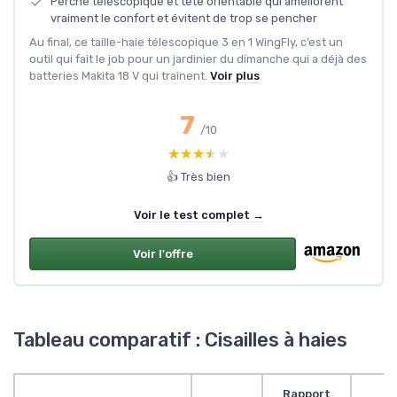
Perche télescopique et tête orientable qui améliorent
vraiment le confort et évitent de trop se pencher
Au final, ce taille-haie télescopique 3 en 1 WingFly, c’est un
outil qui fait le job pour un jardinier du dimanche qui a déjà des
batteries Makita 18 V qui traînent.
Voir plus
7
/10
★★★★★
★★★★★
👍 Très bien
Voir le test complet →
Voir l'offre
Tableau comparatif : Cisailles à haies
Rapport