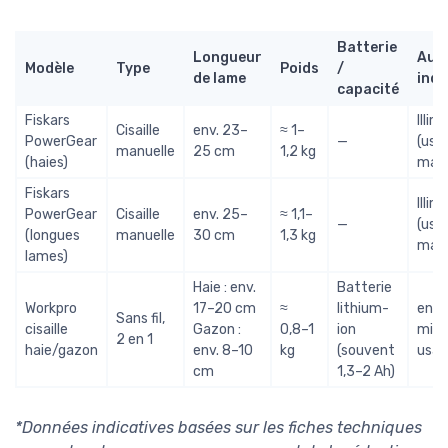
Batterie
Longueur
Aut
Modèle
Type
Poids
/
de lame
indi
capacité
Fiskars
Illim
Cisaille
env. 23–
≈ 1–
PowerGear
—
(usa
manuelle
25 cm
1,2 kg
(haies)
manu
Fiskars
Illim
PowerGear
Cisaille
env. 25–
≈ 1,1–
—
(usa
(longues
manuelle
30 cm
1,3 kg
manu
lames)
Haie : env.
Batterie
Workpro
17–20 cm
≈
lithium-
env.
Sans fil,
cisaille
Gazon :
0,8–1
ion
min 
2 en 1
haie/gazon
env. 8–10
kg
(souvent
usa
cm
1,3–2 Ah)
*Données indicatives basées sur les fiches techniques