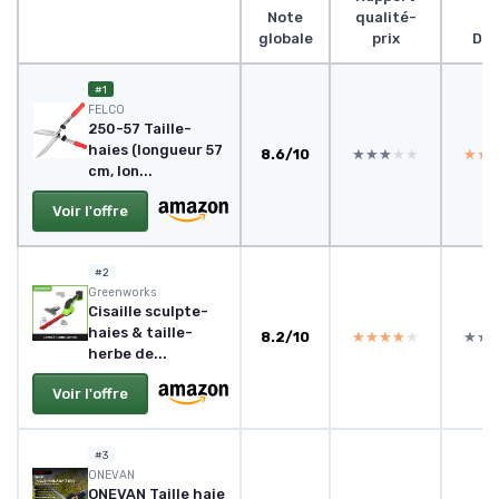
Note
qualité-
globale
prix
Des
#1
FELCO
250-57 Taille-
haies (longueur 57
8.6/10
★★★★★
★★★★★
★★
★★
cm, lon...
Voir l'offre
#2
Greenworks
Cisaille sculpte-
haies & taille-
8.2/10
★★★★★
★★★★★
★★
★★
herbe de...
Voir l'offre
#3
ONEVAN
ONEVAN Taille haie