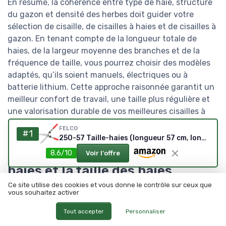
En résumé, la cohérence entre type de haie, structure
du gazon et densité des herbes doit guider votre
sélection de cisaille, de cisailles à haies et de cisailles à
gazon. En tenant compte de la longueur totale de
haies, de la largeur moyenne des branches et de la
fréquence de taille, vous pourrez choisir des modèles
adaptés, qu’ils soient manuels, électriques ou à
batterie lithium. Cette approche raisonnée garantit un
meilleur confort de travail, une taille plus régulière et
une valorisation durable de vos meilleures cisailles à
haies.
FELCO
#1
250-57 Taille-haies (longueur 57 cm, longueur de la lame 25 cm, poignées en aluminium en I, lames avec revêtement en chrome, sécateur, grandes lames, vis de graisse)
Chiffres clés sur les cisailles à
8.6/10
Voir l'offre
haies et la taille des haies
Ce site utilise des cookies et vous donne le contrôle sur ceux que
Selon plusieurs enquêtes de consommation en
vous souhaitez activer
jardinage, plus de 60 % des particuliers qui
Tout accepter
Personnaliser
possèdent une haie utilisent au moins une cisaille