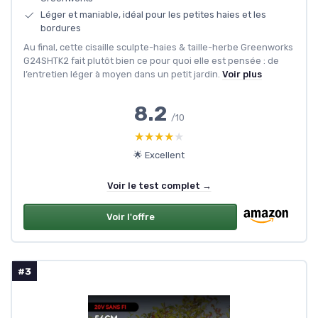
Léger et maniable, idéal pour les petites haies et les
bordures
Au final, cette cisaille sculpte-haies & taille-herbe Greenworks
G24SHTK2 fait plutôt bien ce pour quoi elle est pensée : de
l’entretien léger à moyen dans un petit jardin.
Voir plus
8.2
/10
★★★★★
★★★★★
🌟 Excellent
Voir le test complet →
Voir l'offre
#3