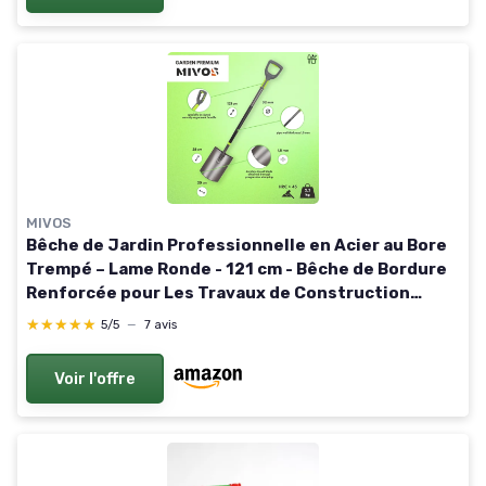
MIVOS
Bêche de Jardin Professionnelle en Acier au Bore
Trempé – Lame Ronde - 121 cm - Bêche de Bordure
Renforcée pour Les Travaux de Construction
Lourds - Pelle à Creuser - Fabriquée en UE Bêche
★★★★★
★★★★★
5/5
—
7 avis
ronde
Voir l'offre