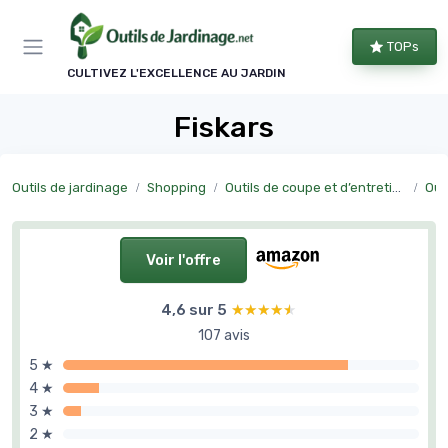
Panneau de gestion des cookies
TOPs
CULTIVEZ L'EXCELLENCE AU JARDIN
Fiskars
Outils de jardinage
Shopping
Outils de coupe et d’entretien manuel
Outi
Voir l'offre
4,6 sur 5
★★★★★
★★★★★
107 avis
5 ★
4 ★
3 ★
2 ★