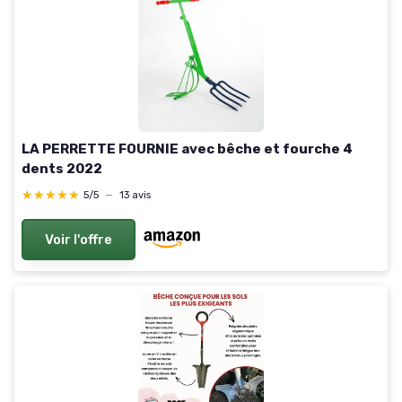
LA PERRETTE FOURNIE avec bêche et fourche 4
dents 2022
★★★★★
★★★★★
5/5
—
13 avis
Voir l'offre