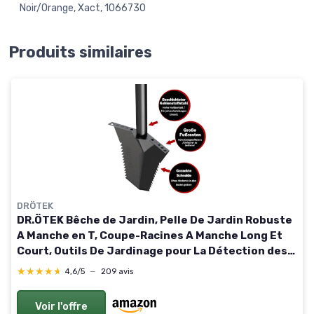
Noir/Orange, Xact, 1066730
Produits similaires
DRÖTEK
DR.ÖTEK Bêche de Jardin, Pelle De Jardin Robuste
A Manche en T, Coupe-Racines A Manche Long Et
Court, Outils De Jardinage pour La Détection des
Métaux, Repiquage, Camping, 80 Et 116 cm
★★★★★
★★★★★
4,6/5
—
209 avis
Voir l'offre