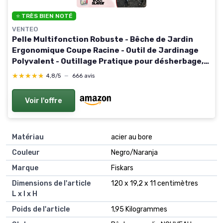
⭐ TRÈS BIEN NOTÉ
VENTEO
Pelle Multifonction Robuste - Bêche de Jardin
Ergonomique Coupe Racine - Outil de Jardinage
Polyvalent - Outillage Pratique pour désherbage,
déracinage et Entretien Gazon OUTILLAGE POUR
★★★★★
★★★★★
4,8/5
—
666 avis
JARDIN
Voir l'offre
Matériau
acier au bore
Couleur
Negro/Naranja
Marque
Fiskars
Dimensions de l'article
120 x 19,2 x 11 centimètres
L x l x H
Poids de l'article
1,95 Kilogrammes