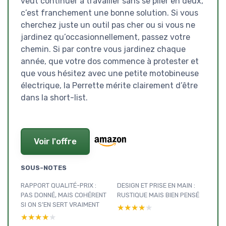
veut continuer à travailler sans se plier en deux,
c’est franchement une bonne solution. Si vous
cherchez juste un outil pas cher ou si vous ne
jardinez qu’occasionnellement, passez votre
chemin. Si par contre vous jardinez chaque
année, que votre dos commence à protester et
que vous hésitez avec une petite motobineuse
électrique, la Perrette mérite clairement d’être
dans la short-list.
Voir l'offre
SOUS-NOTES
RAPPORT QUALITÉ-PRIX :
DESIGN ET PRISE EN MAIN :
PAS DONNÉ, MAIS COHÉRENT
RUSTIQUE MAIS BIEN PENSÉ
SI ON S’EN SERT VRAIMENT
★★★★★
★★★★★
★★★★★
★★★★★