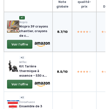
Note
qualité-
globale
prix
Des
#1
Nicpro
Nicpro 39 crayons
chantier, crayons
8.7/10
★★★★★
★★★★★
★★
★★
de c...
Voir l'offre
#2
WilTec
Kit Tarière
thermique à
8.5/10
★★★★★
★★★★★
★★
★★
essence – 530 x...
Voir l'offre
#3
Ooioahuaoo
Ensemble de 3