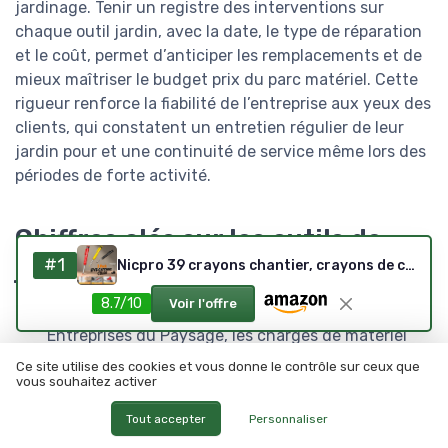
jardinage. Tenir un registre des interventions sur
chaque outil jardin, avec la date, le type de réparation
et le coût, permet d’anticiper les remplacements et de
mieux maîtriser le budget prix du parc matériel. Cette
rigueur renforce la fiabilité de l’entreprise aux yeux des
clients, qui constatent un entretien régulier de leur
jardin pour et une continuité de service même lors des
périodes de forte activité.
Chiffres clés sur les outils de
jardinage pour paysagistes
#1
Nicpro 39 crayons chantier, crayons de charpentier mécaniques avec 102 recharges, Marqueurs à pointe longue, Outil de traçage en carbure et Crayons de construction pour architecte et menuisier
8.7/10
Voir l'offre
Selon les données de l’Union Nationale des
Entreprises du Paysage, les charges de matériel
représentent en moyenne entre 10 et 15 % du
Ce site utilise des cookies et vous donne le contrôle sur ceux que
chiffre d’affaires d’une petite entreprise de
vous souhaitez activer
paysagiste, ce qui justifie un choix rigoureux des
Tout accepter
Personnaliser
outils jardinage.