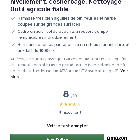
nivellement, désherbage, Nettoyage –
Outil agricole fiable
Ramasse très bien aiguilles de pin, feuilles et herbe
coupée sur de grandes surfaces
Cadre en acier solide et dents à ressort trempé
remplaçables individuellement
Bon gain de temps par rapport à un râteau manuel, surtout
au-delà de 1000 m²
Au final, ce râteau paysager Garvee en 48" est un outil qui fait
clairement sens si tu as un grand terrain à entretenir et déjà
un tracteur tondeuse, un ATV ou un UTV avec attelage 2".
Voir
plus
8
/10
★★★★★
★★★★★
🌟 Excellent
Voir le test complet →
Voir l'offre