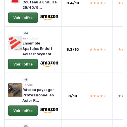
Couteau a Enduire,
8.4/10
★★★★★
★★★★★
★★
★★
25/40/8...
Voir l'offre
#4
Yabingbos
Ensemble
Spatules Enduit
8.3/10
★★★★★
★★★★★
★★
★★
Acier Inoxydabl...
Voir l'offre
#5
Garvee
Râteau paysager
Professionnel en
8/10
★★★★★
★★★★★
★★
★★
Acier R...
Voir l'offre
#6