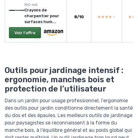
MiG-met
Crayons de
charpentier pour
8/10
★★★★★
★★★★★
★★
★★
surfaces hum...
Voir l'offre
Outils pour jardinage intensif :
ergonomie, manches bois et
protection de l’utilisateur
Dans un jardin pour usage professionnel, l’ergonomie
des outils pour jardin conditionne directement la santé
du dos et des épaules. Les meilleurs outils de jardinage
pour paysagistes se reconnaissent à la forme du
manche bois, à l’équilibre général et au poids global qui
doit rester maîtrisé. Un outil jardinage trop lourd peut