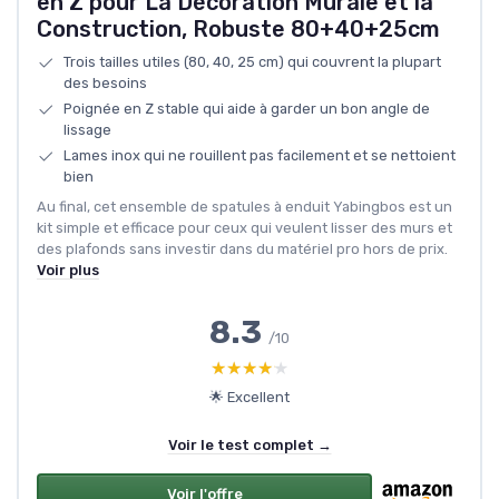
en Z pour La Décoration Murale et la
Construction, Robuste 80+40+25cm
Trois tailles utiles (80, 40, 25 cm) qui couvrent la plupart
des besoins
Poignée en Z stable qui aide à garder un bon angle de
lissage
Lames inox qui ne rouillent pas facilement et se nettoient
bien
Au final, cet ensemble de spatules à enduit Yabingbos est un
kit simple et efficace pour ceux qui veulent lisser des murs et
des plafonds sans investir dans du matériel pro hors de prix.
Voir plus
8.3
/10
★★★★★
★★★★★
🌟 Excellent
Voir le test complet →
Voir l'offre