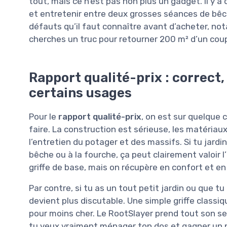
tout, mais ce n’est pas non plus un gadget. Il y 
et entretenir entre deux grosses séances de bêcha
défauts qu’il faut connaître avant d’acheter, no
cherches un truc pour retourner 200 m² d’un cou
Rapport qualité-prix : correct,
certains usages
Pour le
rapport qualité-prix
, on est sur quelque 
faire. La construction est sérieuse, les matériaux 
l’entretien du potager et des massifs. Si tu jardi
bêche ou à la fourche, ça peut clairement valoir 
griffe de base, mais on récupère en confort et en 
Par contre, si tu as un tout petit jardin ou que tu
devient plus discutable. Une simple griffe classiq
pour moins cher. Le RootSlayer prend tout son s
tu veux vraiment ménager ton dos et gagner un p