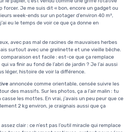
ur le papier, c’est vendu comme une griffe rotative
op forcer. Je me suis dit « bon, encore un gadget ou
lusieurs week-ends sur un potager d’environ 40 m²,
’ai eu le temps de voir ce que ça donne en
leux, avec pas mal de racines de mauvaises herbes
lais surtout avec une grelinette et une vieille bêche.
 comparaison est facile : est-ce que ça remplace
ui va finir au fond de l’abri de jardin ? Je l’ai aussi
 léger, histoire de voir la différence.
tive
annoncée comme orientable, censée suivre les
our des massifs. Sur les photos, ça a l’air malin : tu
a casse les mottes. En vrai, j’avais un peu peur que ce
ulement 2 kg environ, je craignais aussi que ça
 assez clair : ce n’est pas l’outil miracle qui remplace