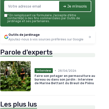
➔ Je m'inscris
*
En remplissant ce formulaire, j’accepte d’être
contacté(e) à des fins commerciales par Outils de
jardinage et ses partenaires.
Outils de jardinage
Ajoutez-nous à vos sources préférées sur Google
Parole d'experts
•
28/04/2026
Interview
Faire son potager en permaculture au
bureau ou dans son jardin : Interview
de Marine Bettant du Breuil de Piénu
Les plus lus