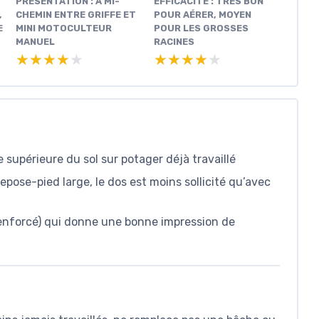
PRÉSENTATION : À MI-
EFFICACITÉ : TRÈS BON
,
CHEMIN ENTRE GRIFFE ET
POUR AÉRER, MOYEN
E
MINI MOTOCULTEUR
POUR LES GROSSES
MANUEL
RACINES
★★★★★
★★★★★
★★★★★
★★★★★
e supérieure du sol sur potager déjà travaillé
epose-pied large, le dos est moins sollicité qu’avec
renforcé) qui donne une bonne impression de