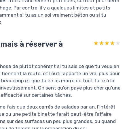
a des trucs franchement pratiques, surtout pour aérer
ge. Par contre, il y a quelques limites et petits
tamment si tu as un sol vraiment béton ou si tu
p.
 mais à réserver à
★★★★★
★★★★★
chose de plutôt cohérent si tu sais ce que tu veux en
tiennent la route, et l’outil apporte un vrai plus pour
n beaucoup et que tu en as marre de tout faire à la
l’investissement. On sent qu’on paye plus cher qu’une
efficacité sur certaines tâches.
 ne fais que deux carrés de salades par an, l’intérêt
ue ou une petite binette ferait peut-être l’affaire
ens sur des surfaces un peu plus grandes, ou quand
eu de temps sur la préparation du sol.