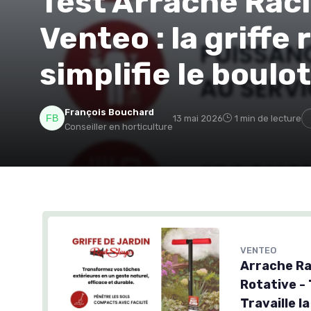
Test Arrache Rac
Venteo : la griffe 
simplifie le boulo
François Bouchard
13 mai 2026
1 min de lecture
Conseiller en horticulture
VENTEO
Arrache Ra
Rotative -
Travaille l