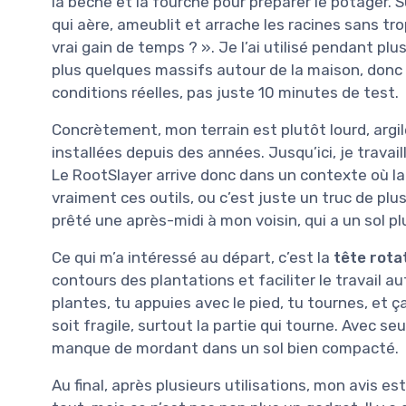
la bêche et la fourche pour préparer le potager. S
qui aère, ameublit et arrache les racines sans tr
vrai gain de temps ? ». Je l’ai utilisé pendant p
plus quelques massifs autour de la maison, donc j
conditions réelles, pas juste 10 minutes de test.
Concrètement, mon terrain est plutôt lourd, argi
installées depuis des années. Jusqu’ici, je travail
Le RootSlayer arrive donc dans un contexte où la
vraiment ces outils, ou c’est juste un truc de plus q
prêté une après-midi à mon voisin, qui a un sol plus
Ce qui m’a intéressé au départ, c’est la
tête rota
contours des plantations et faciliter le travail aut
plantes, tu appuies avec le pied, tu tournes, et ç
soit fragile, surtout la partie qui tourne. Avec se
manque de mordant dans un sol bien compacté.
Au final, après plusieurs utilisations, mon avis est