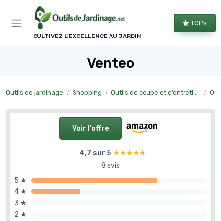
Panneau de gestion des cookies
TOPs
CULTIVEZ L'EXCELLENCE AU JARDIN
Venteo
Outils de jardinage
Shopping
Outils de coupe et d’entretien manuel
Outi
Voir l'offre
4,7 sur 5
★★★★★
★★★★★
8 avis
5 ★
4 ★
3 ★
2 ★