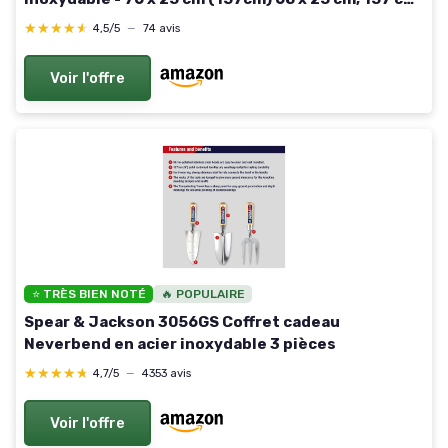
1
★★★★★
★★★★★
4,5/5
—
74 avis
Voir l'offre
⭐ TRÈS BIEN NOTÉ
🔥 POPULAIRE
Spear & Jackson 3056GS Coffret cadeau
Neverbend en acier inoxydable 3 pièces
★★★★★
★★★★★
4,7/5
—
4353 avis
Voir l'offre