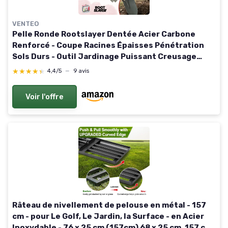
VENTEO
Pelle Ronde Rootslayer Dentée Acier Carbone
Renforcé - Coupe Racines Épaisses Pénétration
Sols Durs - Outil Jardinage Puissant Creusage
Terre Compacte et Travaux Intensifs Jardin
★★★★★
★★★★★
4,4/5
—
9 avis
Voir l'offre
Râteau de nivellement de pelouse en métal - 157
cm - pour Le Golf, Le Jardin, la Surface - en Acier
Inoxydable - 76 x 25 cm (157cm) 68 x 25 cm, 157 cm