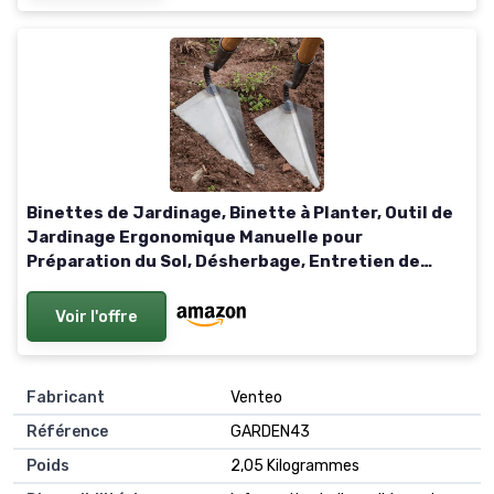
Binettes de Jardinage, Binette à Planter, Outil de
Jardinage Ergonomique Manuelle pour
Préparation du Sol, Désherbage, Entretien de
Pelouse, Massifs Fleuris et Espaces Verts 30 cm
Voir l'offre
Fabricant
‎Venteo
Référence
‎GARDEN43
Poids
‎2,05 Kilogrammes