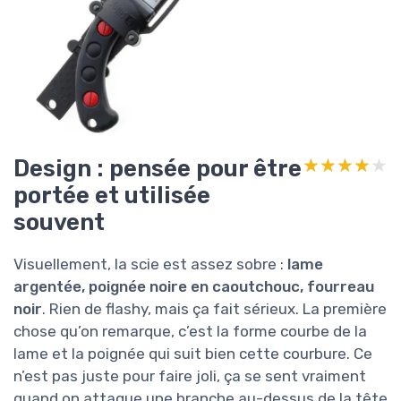
Design : pensée pour être
★★★★★
★★★★★
portée et utilisée
souvent
Visuellement, la scie est assez sobre :
lame
argentée, poignée noire en caoutchouc, fourreau
noir
. Rien de flashy, mais ça fait sérieux. La première
chose qu’on remarque, c’est la forme courbe de la
lame et la poignée qui suit bien cette courbure. Ce
n’est pas juste pour faire joli, ça se sent vraiment
quand on attaque une branche au-dessus de la tête