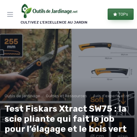
Panneau de gestion des cookies
TOPs
CULTIVEZ L'EXCELLENCE AU JARDIN
Outils de jardinage
Guides et Ressources
Avis d'experts et rec
Test Fiskars Xtract SW75 : la
scie pliante qui fait le job
pour l’élagage et le bois vert