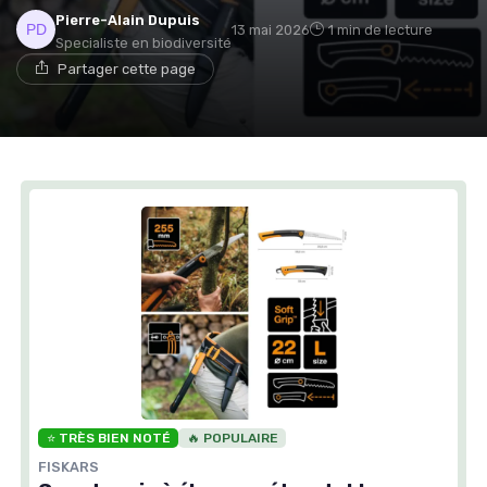
Pierre-Alain Dupuis
13 mai 2026
1 min de lecture
Specialiste en biodiversité
Partager cette page
⭐ TRÈS BIEN NOTÉ
🔥 POPULAIRE
FISKARS