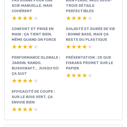
PAS DONNÉ POUR UNE
BIEN PENSÉ, AVEC DEUX-
SCIE MANUELLE, MAIS
TROIS DÉTAILS
COHÉRENT
PERFECTIBLES
★★★★★
★★★★★
★★★★★
★★★★★
CONFORT ET PRISE EN
SOLIDITÉ ET DURÉE DE VIE
MAIN : ÇA TIENT BIEN,
: BONNE BASE, MAIS ÇA
MÊME QUAND ON FORCE
RESTE DU PLASTIQUE
★★★★★
★★★★★
★★★★★
★★★★★
PERFORMANCE GLOBALE :
PRÉSENTATION : CE QUE
JARDIN, RANDO,
FISKARS PROMET SUR LE
BUSHCRAFT… JUSQU’OÙ
PAPIER
ÇA SUIT
★★★★★
★★★★★
★★★★★
★★★★★
EFFICACITÉ DE COUPE :
SUR LE BOIS VERT, ÇA
ENVOIE BIEN
★★★★★
★★★★★