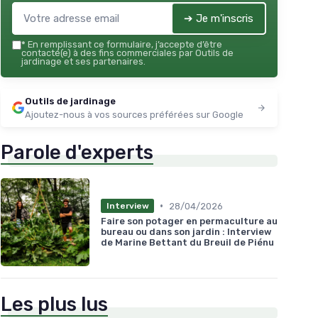
➔ Je m'inscris
*
En remplissant ce formulaire, j’accepte d’être
contacté(e) à des fins commerciales par Outils de
jardinage et ses partenaires.
Outils de jardinage
Ajoutez-nous à vos sources préférées sur Google
Parole d'experts
•
28/04/2026
Interview
Faire son potager en permaculture au
bureau ou dans son jardin : Interview
de Marine Bettant du Breuil de Piénu
Les plus lus