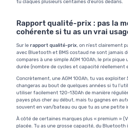
tu claques plusieurs centaines d’euros dedans.
Rapport qualité-prix : pas la 
cohérente si tu as un vrai usag
Sur le
rapport qualité-prix
, on n’est clairement 
avec Bluetooth et BMS costaud ne sont jamais don
compares à une simple AGM 100Ah, le prix pique un
durée (nombre de cycles et capacité réellement e
Concrètement, une AGM 100Ah, tu vas exploiter 50
changeras au bout de quelques années si tu l’uti
utiliser facilement 120–130Ah de manière réguliè
payes plus cher au début, mais tu gagnes en auto
souvent en van/bateau ou que tu as une petite inst
À côté de certaines marques plus « premium » (Vic
placée. Tu as une grosse capacité, du Bluetooth