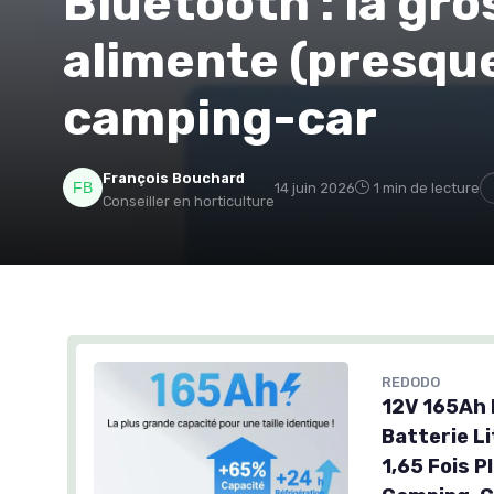
Bluetooth : la gro
alimente (presque
camping-car
François Bouchard
14 juin 2026
1 min de lecture
Conseiller en horticulture
REDODO
12V 165Ah 
Batterie L
1,65 Fois 