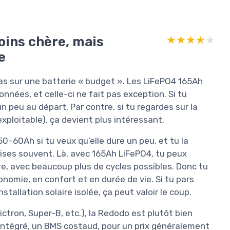
moins chère, mais
★★★★★
★★★★★
e
pas sur une batterie « budget ». Les LiFePO4 165Ah
nées, et celle-ci ne fait pas exception. Si tu
 peu au départ. Par contre, si tu regardes sur la
xploitable), ça devient plus intéressant.
–60Ah si tu veux qu’elle dure un peu, et tu la
lises souvent. Là, avec 165Ah LiFePO4, tu peux
re, avec beaucoup plus de cycles possibles. Donc tu
nomie, en confort et en durée de vie. Si tu pars
allation solaire isolée, ça peut valoir le coup.
tron, Super-B, etc.), la Redodo est plutôt bien
 intégré, un BMS costaud, pour un prix généralement