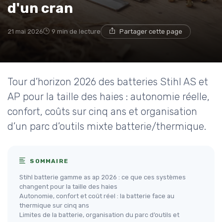
d'un cran
21 mai 2026
9 min de lecture
Partager cette page
Tour d’horizon 2026 des batteries Stihl AS et
AP pour la taille des haies : autonomie réelle,
confort, coûts sur cinq ans et organisation
d’un parc d’outils mixte batterie/thermique.
SOMMAIRE
Stihl batterie gamme as ap 2026 : ce que ces systèmes
changent pour la taille des haies
Autonomie, confort et coût réel : la batterie face au
thermique sur cinq ans
Limites de la batterie, organisation du parc d’outils et