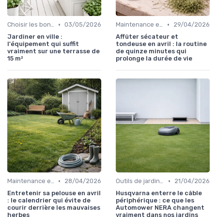
•
•
Choisir les bons outils
03/05/2026
Maintenance et entretien
29/04/2026
Jardiner en ville :
Affûter sécateur et
l'équipement qui suffit
tondeuse en avril : la routine
vraiment sur une terrasse de
de quinze minutes qui
15 m²
prolonge la durée de vie
•
•
Maintenance et entretien
28/04/2026
Outils de jardinage intelligents
21/04/2026
Entretenir sa pelouse en avril
Husqvarna enterre le câble
: le calendrier qui évite de
périphérique : ce que les
courir derrière les mauvaises
Automower NERA changent
herbes
vraiment dans nos jardins