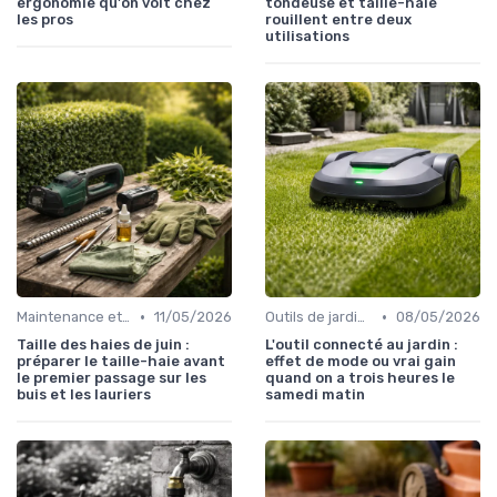
ergonomie qu'on voit chez
tondeuse et taille-haie
les pros
rouillent entre deux
utilisations
•
•
Maintenance et entretien
11/05/2026
Outils de jardinage intelligents
08/05/2026
Taille des haies de juin :
L'outil connecté au jardin :
préparer le taille-haie avant
effet de mode ou vrai gain
le premier passage sur les
quand on a trois heures le
buis et les lauriers
samedi matin