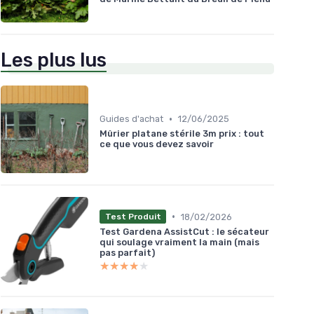
Les plus lus
•
Guides d'achat
12/06/2025
Mûrier platane stérile 3m prix : tout
ce que vous devez savoir
•
18/02/2026
Test Produit
Test Gardena AssistCut : le sécateur
qui soulage vraiment la main (mais
pas parfait)
★★★★★
★★★★★