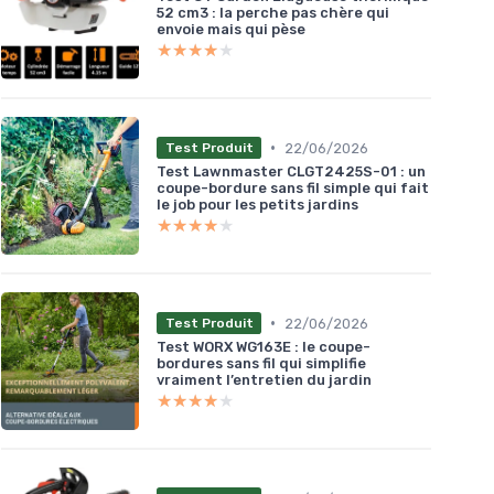
52 cm3 : la perche pas chère qui
envoie mais qui pèse
★★★★★
★★★★★
•
22/06/2026
Test Produit
Test Lawnmaster CLGT2425S-01 : un
coupe-bordure sans fil simple qui fait
le job pour les petits jardins
★★★★★
★★★★★
•
22/06/2026
Test Produit
Test WORX WG163E : le coupe-
bordures sans fil qui simplifie
vraiment l’entretien du jardin
★★★★★
★★★★★