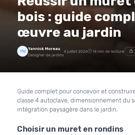
Réussir un muret 
bois : guide comp
œuvre au jardin
Yannick Moreau
4 juillet 2026
14 min de lecture
Designer de jardins
Guide complet pour concevoir et construire
classe 4 autoclave, dimensionnement du s
intégration paysagère dans le jardin.
Choisir un muret en rondins