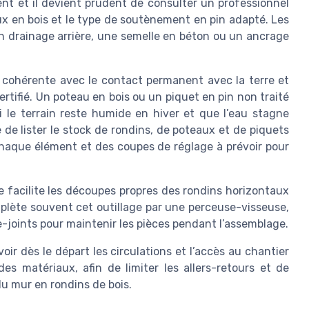
nt et il devient prudent de consulter un professionnel
ux en bois et le type de soutènement en pin adapté. Les
 drainage arrière, une semelle en béton ou un ancrage
e cohérente avec le contact permanent avec la terre et
certifié. Un poteau en bois ou un piquet en pin non traité
i le terrain reste humide en hiver et que l’eau stagne
le de lister le stock de rondins, de poteaux et de piquets
haque élément et des coupes de réglage à prévoir pour
e facilite les découpes propres des rondins horizontaux
mplète souvent cet outillage par une perceuse-visseuse,
e-joints pour maintenir les pièces pendant l’assemblage.
voir dès le départ les circulations et l’accès au chantier
es matériaux, afin de limiter les allers-retours et de
du mur en rondins de bois.