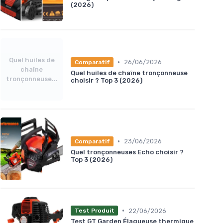
(2026)
Quel huiles de
•
26/06/2026
Comparatif
chaîne
Quel huiles de chaîne tronçonneuse
tronçonneuse...
choisir ? Top 3 (2026)
•
23/06/2026
Comparatif
Quel tronçonneuses Echo choisir ?
Top 3 (2026)
•
22/06/2026
Test Produit
Test GT Garden Élagueuse thermique