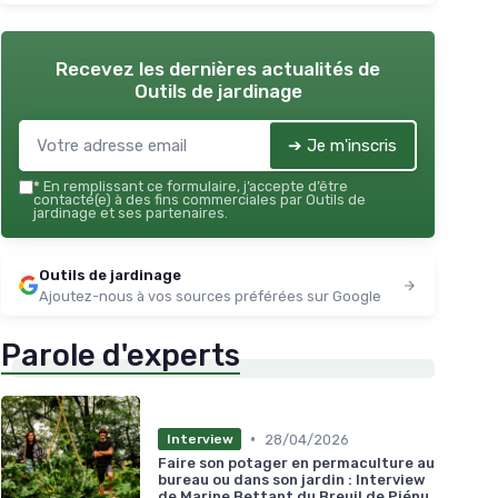
Recevez les dernières actualités de
Outils de jardinage
➔ Je m'inscris
*
En remplissant ce formulaire, j’accepte d’être
contacté(e) à des fins commerciales par Outils de
jardinage et ses partenaires.
Outils de jardinage
Ajoutez-nous à vos sources préférées sur Google
Parole d'experts
•
28/04/2026
Interview
Faire son potager en permaculture au
bureau ou dans son jardin : Interview
de Marine Bettant du Breuil de Piénu