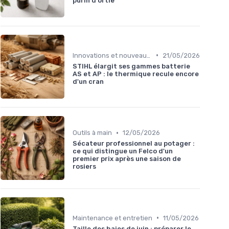
purin d'ortie
•
Innovations et nouveaux produits
21/05/2026
STIHL élargit ses gammes batterie
AS et AP : le thermique recule encore
d'un cran
•
Outils à main
12/05/2026
Sécateur professionnel au potager :
ce qui distingue un Felco d'un
premier prix après une saison de
rosiers
•
Maintenance et entretien
11/05/2026
Taille des haies de juin : préparer le