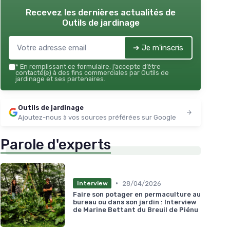
Recevez les dernières actualités de
Outils de jardinage
➔ Je m'inscris
*
En remplissant ce formulaire, j’accepte d’être
contacté(e) à des fins commerciales par Outils de
jardinage et ses partenaires.
Outils de jardinage
Ajoutez-nous à vos sources préférées sur Google
Parole d'experts
•
28/04/2026
Interview
Faire son potager en permaculture au
bureau ou dans son jardin : Interview
de Marine Bettant du Breuil de Piénu