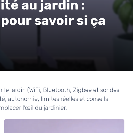
té au jardin :
 pour savoir si ça
 le jardin (WiFi, Bluetooth, Zigbee et sondes
ité, autonomie, limites réelles et conseils
placer l’œil du jardinier.