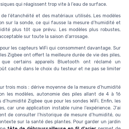
siques qui réagissent trop vite à l’eau de surface.
de l’étanchéité et des matériaux utilisés. Les modèles
on sur la sonde, ce qui fausse la mesure d’humidité et
midité plus tôt que prévu. Les modèles plus robustes,
cceptable sur toute la saison d’arrosage.
ut pour les capteurs WiFi qui consomment davantage. Sur
s Zigbee ont offert la meilleure durée de vie des piles,
 que certains appareils Bluetooth ont réclamé un
oût caché dans le choix du testeur et ne pas se limiter
ur trois mois : dérive moyenne de la mesure d’humidité
on les modèles, autonomie des piles allant de 4 à 16
s d’humidité Zigbee que pour les sondes WiFi. Enfin, les
s, car une application instable ruine l’expérience. J’ai
nt de consulter l’historique de mesure d’humidité, ou
ontexte sur la santé des plantes. Pour garder un jardin
une
tête de débroussailleuse en fil d’acier
permet de