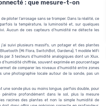
connecté : que mesure-t-on
 piloter l’arrosage sans se tromper. Dans la réalité, ce
parfois la température, la luminosité et, sur quelques
suivi. Aucun de ces capteurs d’humidité ne détecte les
j’ai suivi plusieurs massifs, un potager et des plantes
 Bluetooth (Mi Flora, SwitchBot, Gardena), 1 modèle WiFi
és par 3 testeurs d’humidité analogiques dont un Xlux.
e d’humidité chiffrée, souvent exprimée en pourcentage
 permet de comparer les niveaux d’humidité entre zones
is une photographie locale autour de la sonde, pas un
nt une sonde plus ou moins longue, parfois double, pour
e pénètre profondément dans le sol, plus la mesure
les racines des plantes et non la simple humidité de
 doit donc offrir une précision correcte en profondeur,