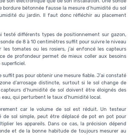
de son électronique que de son installation. Une sonde
ne bordure bétonnée fausse la mesure d’humidité du sol
umidité du jardin. Il faut donc réfléchir au placement
ai testé différents types de positionnement sur gazon,
sonde de 8 à 10 centimètres suffit pour suivre le niveau
r les tomates ou les rosiers, j’ai enfoncé les capteurs
nce de profondeur permet de mieux coller aux besoins
superficiel.
suffit pas pour obtenir une mesure fiable. J’ai constaté
one d’arrosage distincte, surtout si le sol change de
s capteurs d’humidité de sol doivent être éloignés des
eau, qui perturbent le taux d’humidité local.
gèrement car le volume de sol est réduit. Un testeur
 de sol simple, peut être déplacé de pot en pot pour
tiplier les appareils. Dans ce cas, la précision dépend
sonde et de la bonne habitude de toujours mesurer au