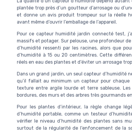
La qualité d’un capteur d’humidité dépend autant 
plantée trop près d’un goutteur d’arrosage ou d’u
et donne un avis produit trompeur sur la réelle h
avant même d’ouvrir l’emballage de l’appareil.
Pour ce capteur humidité jardin connecté test, j’
massifs et potager. Sur pelouse, une profondeur de 
d’humidité ressenti par les racines, alors que pou
d’humidité à 15 ou 20 centimètres. Cette différe
réels en eau des plantes et d’éviter un arrosage trop 
Dans un grand jardin, un seul capteur d’humidité ne 
qu’il fallait au minimum un capteur pour chaque z
texture entre argile lourde et terre sableuse. Le
bordures, des murs et des arbres très gourmands en 
Pour les plantes d’intérieur, la règle change lé
d’humidité portable, comme un testeur d’humidité
vérifier le niveau d’humidité des plantes sans mul
surtout de la régularité de l’enfoncement de la 