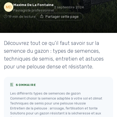
Maxime De La Fontaine
2 septembre 2024
Paysagiste professionnel
19 min de lecture
Partager cette page
Découvrez tout ce qu'il faut savoir sur la
semence du gazon : types de semences,
techniques de semis, entretien et astuces
pour une pelouse dense et résistante.
SOMMAIRE
Les différents types de semences de gazon
Comment choisir la semence adaptée à votre sol et climat
Techniques de semis pour une pelouse réussie
Entretien de la pelouse : arrosage, fertilisation et tonte
Solutions pour un gazon résistant à la sécheresse et aux