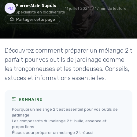
Pierre-Alain Dupuis
11 juillet 2024
17 min de lecture
Specialiste en biodiversité
Partager cette page
Découvrez comment préparer un mélange 2 t
parfait pour vos outils de jardinage comme
les tronçonneuses et les tondeuses. Conseils,
astuces et informations essentielles.
SOMMAIRE
Pourquoi un melange 2 t est essentiel pour vos outils de
jardinage
Les composants du melange 2 t : huile, essence et
proportions
Étapes pour préparer un melange 2 t réussi