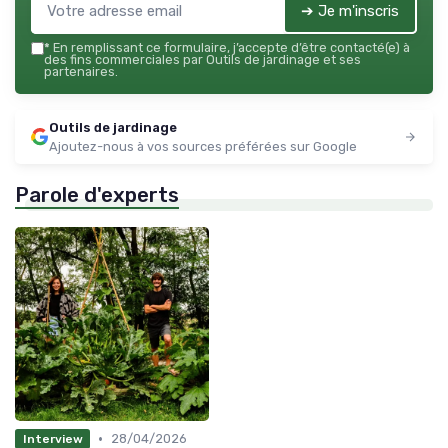
➔ Je m'inscris
*
En remplissant ce formulaire, j’accepte d’être contacté(e) à
des fins commerciales par Outils de jardinage et ses
partenaires.
Outils de jardinage
Ajoutez-nous à vos sources préférées sur Google
Parole d'experts
•
28/04/2026
Interview