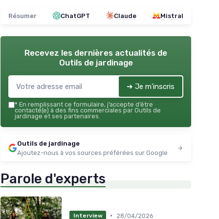
Résumer
ChatGPT
Claude
Mistral
Recevez les dernières actualités de
Outils de jardinage
➔ Je m'inscris
*
En remplissant ce formulaire, j’accepte d’être
contacté(e) à des fins commerciales par Outils de
jardinage et ses partenaires.
Outils de jardinage
Ajoutez-nous à vos sources préférées sur Google
Parole d'experts
•
28/04/2026
Interview