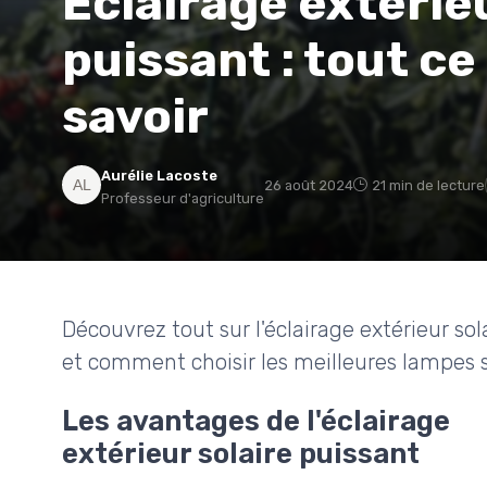
Éclairage extérieu
puissant : tout c
savoir
Aurélie Lacoste
26 août 2024
21 min de lecture
Professeur d'agriculture
Découvrez tout sur l'éclairage extérieur sol
et comment choisir les meilleures lampes so
Les avantages de l'éclairage
extérieur solaire puissant