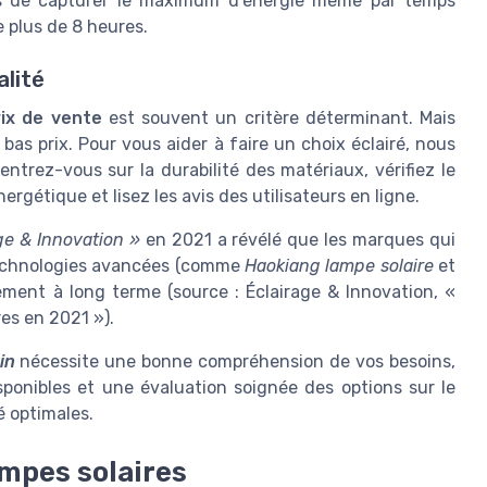
es de capturer le maximum d'énergie même par temps
 plus de 8 heures.
alité
rix de vente
est souvent un critère déterminant. Mais
n bas prix. Pour vous aider à faire un choix éclairé, nous
trez-vous sur la durabilité des matériaux, vérifiez le
rgétique et lisez les avis des utilisateurs en ligne.
ge & Innovation »
en 2021 a révélé que les marques qui
technologies avancées (comme
Haokiang lampe solaire
et
sement à long terme (source : Éclairage & Innovation, «
es en 2021 »).
in
nécessite une bonne compréhension de vos besoins,
ponibles et une évaluation soignée des options sur le
é optimales.
ampes solaires