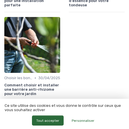
pour une installation
d'essence pour votre
parfaite
tondeuse
•
Choisir les bons outils
30/04/2025
Comment choisir et installer
une barrière anti-rhizome
pour votre jardin
Ce site utilise des cookies et vous donne le contrôle sur ceux que
À lire aussi
vous souhaitez activer
Tout accepter
Personnaliser