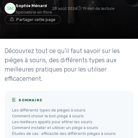
Sophie Ménard
28 août 2024
19 min de lecture
Spécialiste en flore
Partager cette page
Découvrez tout ce qu'il faut savoir sur les
pièges à souris, des différents types aux
meilleures pratiques pour les utiliser
efficacement.
SOMMAIRE
Les différents types de pièges à souris
Comment choisir le bon piège à souris
Les meilleurs appâts pour attirer les souris
Comment installer et utiliser un piège à souris
Études de cas : efficacité des différents pièges à souris