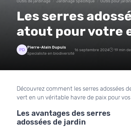
Outils de jardinage
Jardinage Spécifique
Outils pour jardi
Les serres adossée
atout pour votre 
Pierre-Alain Dupuis
16 septembre 2024
19 min de
Specialiste en biodiversité
Découvrez comment les serres adossées de
vert en un véritable havre de paix pour vo
Les avantages des serres
adossées de jardin