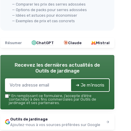
— Comparer les prix des serres adossées
— Options de packs pour serres adossées
— Idées et astuces pour économiser
— Exemples de prix et cas concrets
Résumer
ChatGPT
Claude
Mistral
Recevez les dernières actualités de
Outils de jardinage
➔ Je m'inscris
*
En remplissant ce formulaire, j’accepte d’être
contacté(e) à des fins commerciales par Outils de
jardinage et ses partenaires.
Outils de jardinage
Ajoutez-nous à vos sources préférées sur Google