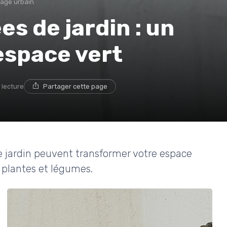
nage urbain
s de jardin : un
espace vert
 lecture
Partager cette page
 jardin peuvent transformer votre espace
s plantes et légumes.