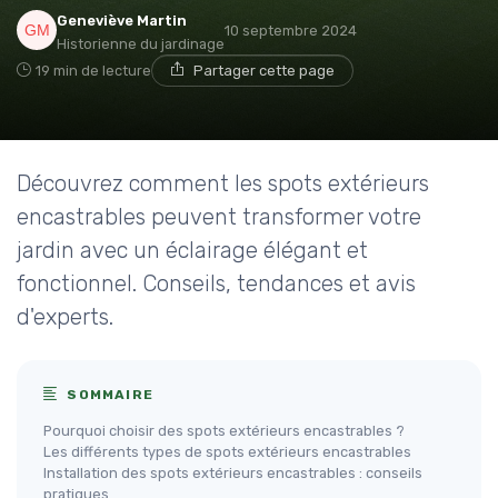
Geneviève Martin
10 septembre 2024
Historienne du jardinage
19 min de lecture
Partager cette page
Découvrez comment les spots extérieurs
encastrables peuvent transformer votre
jardin avec un éclairage élégant et
fonctionnel. Conseils, tendances et avis
d'experts.
SOMMAIRE
Pourquoi choisir des spots extérieurs encastrables ?
Les différents types de spots extérieurs encastrables
Installation des spots extérieurs encastrables : conseils
pratiques