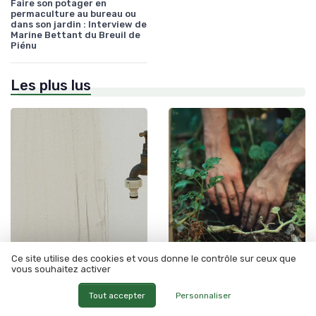
Faire son potager en
permaculture au bureau ou
dans son jardin : Interview de
Marine Bettant du Breuil de
Piénu
Les plus lus
•
•
Outils motorisés
12/06/2025
Outils électriques
11/06/2025
Ce site utilise des cookies et vous donne le contrôle sur ceux que
vous souhaitez activer
Tout savoir sur le site officiel
Avis sur le robot tondeuse
de la tondeuse Colombia
Kress KR121E : efficacité et
Tout accepter
Personnaliser
praticité au jardin