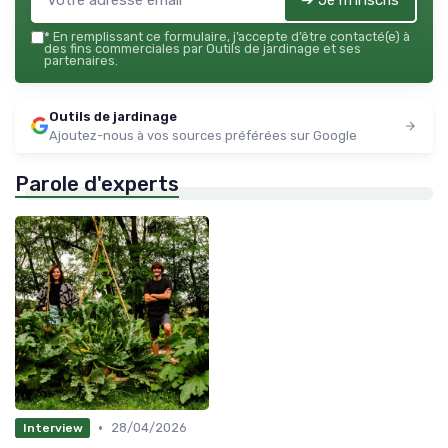
➔ Je m'inscris
*
En remplissant ce formulaire, j’accepte d’être contacté(e) à
des fins commerciales par Outils de jardinage et ses
partenaires.
Outils de jardinage
Ajoutez-nous à vos sources préférées sur Google
Parole d'experts
•
28/04/2026
Interview