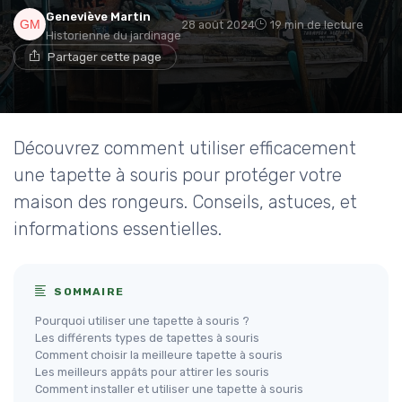
Geneviève Martin
28 août 2024
19 min de lecture
Historienne du jardinage
Partager cette page
Découvrez comment utiliser efficacement
une tapette à souris pour protéger votre
maison des rongeurs. Conseils, astuces, et
informations essentielles.
SOMMAIRE
Pourquoi utiliser une tapette à souris ?
Les différents types de tapettes à souris
Comment choisir la meilleure tapette à souris
Les meilleurs appâts pour attirer les souris
Comment installer et utiliser une tapette à souris