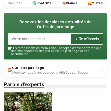
Résumer
ChatGPT
Claude
Mistral
Recevez les dernières actualités de
Outils de jardinage
➔ Je m'inscris
*
En remplissant ce formulaire, j’accepte d’être contacté(e) à
des fins commerciales par Outils de jardinage et ses
partenaires.
Outils de jardinage
Ajoutez-nous à vos sources préférées sur Google
Parole d'experts