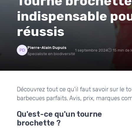
Tourne brochette :
indispensable po
réussis
Pierre-Alain Dupuis
1 septembre 2024
15 min de 
Specialiste en biodiversité
Découvrez tout ce qu'il faut savoir sur le t
barbecues parfaits. Avis, prix, marques co
Qu'est-ce qu'un tourne
brochette ?