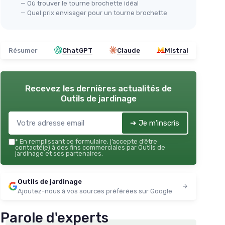
— Où trouver le tourne brochette idéal
— Quel prix envisager pour un tourne brochette
Résumer
ChatGPT
Claude
Mistral
Recevez les dernières actualités de
Outils de jardinage
➔ Je m'inscris
*
En remplissant ce formulaire, j’accepte d’être
contacté(e) à des fins commerciales par Outils de
jardinage et ses partenaires.
Outils de jardinage
Ajoutez-nous à vos sources préférées sur Google
Parole d'experts