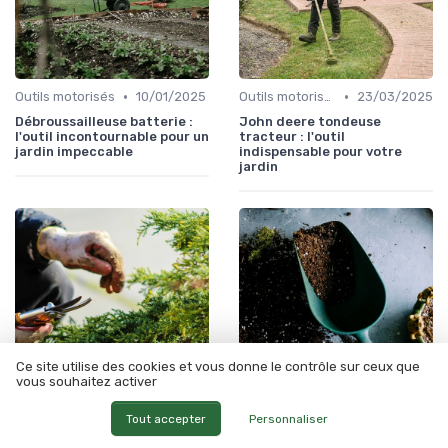
•
•
Outils motorisés
10/01/2025
Outils motorisés
23/03/2025
Débroussailleuse batterie :
John deere tondeuse
l'outil incontournable pour un
tracteur : l'outil
jardin impeccable
indispensable pour votre
jardin
Ce site utilise des cookies et vous donne le contrôle sur ceux que
vous souhaitez activer
•
•
Tout accepter
Personnaliser
Outils motorisés
10/01/2025
Outils motorisés
10/01/2025
Broyeur végétaux thermique
Tondeuse barbe