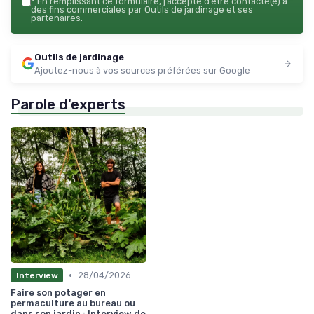
*
En remplissant ce formulaire, j’accepte d’être contacté(e) à
des fins commerciales par Outils de jardinage et ses
partenaires.
Outils de jardinage
Ajoutez-nous à vos sources préférées sur Google
Parole d'experts
•
28/04/2026
Interview
Faire son potager en
permaculture au bureau ou
dans son jardin : Interview de