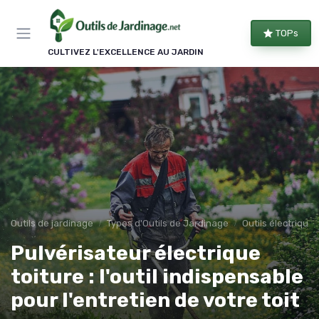
Panneau de gestion des cookies
TOPs
CULTIVEZ L'EXCELLENCE AU JARDIN
Outils de jardinage
Types d'Outils de Jardinage
Outils électriques
Pulvérisateur électrique
toiture : l'outil indispensable
pour l'entretien de votre toit