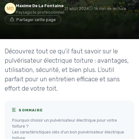
Maxime De La Fontaine
21 août 2024
16 min de lecture
Paysagiste professionnel
Partager cette page
Découvrez tout ce qu'il faut savoir sur le
pulvérisateur électrique toiture : avantages,
utilisation, sécurité, et bien plus. L'outil
parfait pour un entretien efficace et sans
effort de votre toit.
SOMMAIRE
Pourquoi choisir un pulvérisateur électrique pour votre
toiture ?
Les caractéristiques clés d'un bon pulvérisateur électrique
toiture