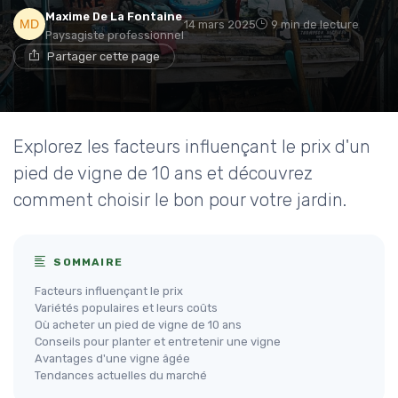
Maxime De La Fontaine
14 mars 2025
9 min de lecture
Paysagiste professionnel
Partager cette page
Explorez les facteurs influençant le prix d'un
pied de vigne de 10 ans et découvrez
comment choisir le bon pour votre jardin.
SOMMAIRE
Facteurs influençant le prix
Variétés populaires et leurs coûts
Où acheter un pied de vigne de 10 ans
Conseils pour planter et entretenir une vigne
Avantages d'une vigne âgée
Tendances actuelles du marché