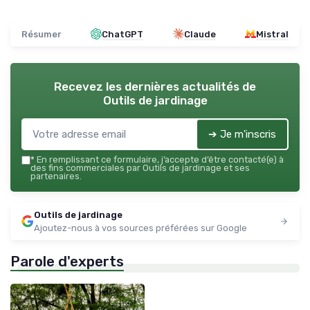
Résumer
ChatGPT
Claude
Mistral
Recevez les dernières actualités de
Outils de jardinage
➔ Je m'inscris
*
En remplissant ce formulaire, j’accepte d’être contacté(e) à
des fins commerciales par Outils de jardinage et ses
partenaires.
Outils de jardinage
Ajoutez-nous à vos sources préférées sur Google
Parole d'experts