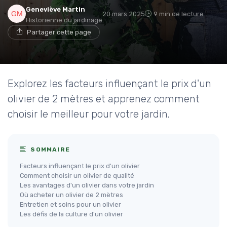
Geneviève Martin
20 mars 2025
9 min de lecture
Historienne du jardinage
Partager cette page
Explorez les facteurs influençant le prix d'un
olivier de 2 mètres et apprenez comment
choisir le meilleur pour votre jardin.
SOMMAIRE
Facteurs influençant le prix d'un olivier
Comment choisir un olivier de qualité
Les avantages d'un olivier dans votre jardin
Où acheter un olivier de 2 mètres
Entretien et soins pour un olivier
Les défis de la culture d'un olivier