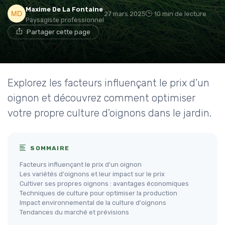
Maxime De La Fontaine
27 mars 2025
10 min de lecture
Paysagiste professionnel
Partager cette page
Explorez les facteurs influençant le prix d'un
oignon et découvrez comment optimiser
votre propre culture d'oignons dans le jardin.
SOMMAIRE
Facteurs influençant le prix d'un oignon
Les variétés d'oignons et leur impact sur le prix
Cultiver ses propres oignons : avantages économiques
Techniques de culture pour optimiser la production
Impact environnemental de la culture d'oignons
Tendances du marché et prévisions