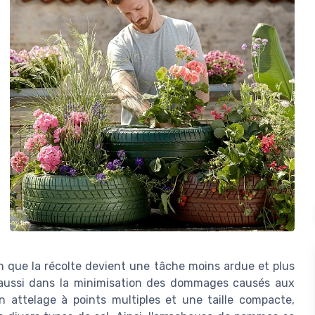
ien que la récolte devient une tâche moins ardue et plus
e aussi dans la minimisation des dommages causés aux
 attelage à points multiples et une taille compacte,