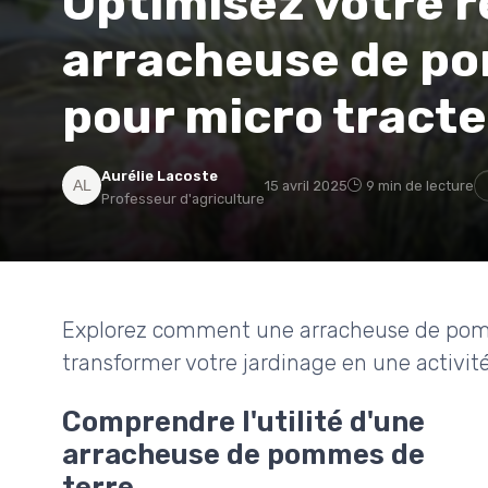
Optimisez votre r
arracheuse de po
pour micro tract
Aurélie Lacoste
15 avril 2025
9 min de lecture
Professeur d'agriculture
Explorez comment une arracheuse de pomm
transformer votre jardinage en une activité
Comprendre l'utilité d'une
arracheuse de pommes de
terre