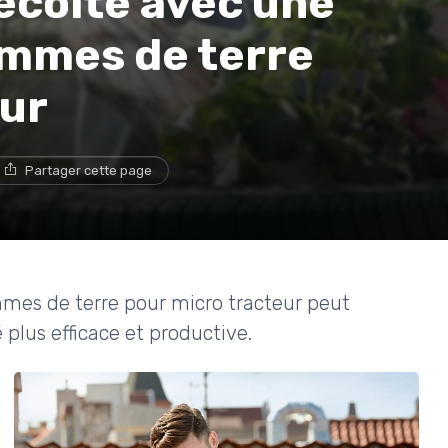
écolte avec une
mmes de terre
eur
Partager cette page
es de terre pour micro tracteur peut
 plus efficace et productive.