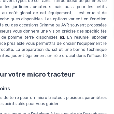
 divers types de sol. Ainsi, l'arracheuse de pommes se
r les jardiniers amateurs mais aussi pour les petits
t au coût global de cet équipement, il est crucial de
 techniques disponibles. Les options varient en fonction
ents ou des occasions Grimme ou AVR souvent proposées
sseurs vous donnera une vision précise des spécificités
s de pomme terre disponibles
ici
. En résumé, aborder
nce préalable vous permettra de choisir l'équipement le
 récolte. La préparation du sol et une bonne technique
ntes, jouent également un rôle crucial dans l'efficacité
ur votre micro tracteur
oins
de terre pour un micro tracteur, plusieurs paramètres
es points clés pour vous guider :
urez-vous que l'attelage à trois points de l'arracheuse