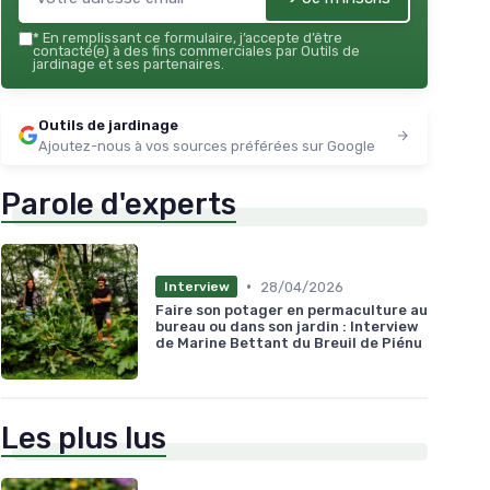
*
En remplissant ce formulaire, j’accepte d’être
contacté(e) à des fins commerciales par Outils de
jardinage et ses partenaires.
Outils de jardinage
Ajoutez-nous à vos sources préférées sur Google
Parole d'experts
•
28/04/2026
Interview
Faire son potager en permaculture au
bureau ou dans son jardin : Interview
de Marine Bettant du Breuil de Piénu
Les plus lus