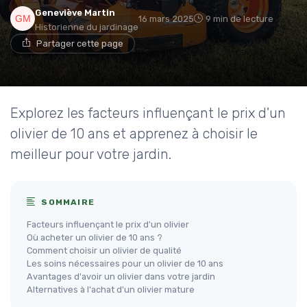
Geneviève Martin
16 mars 2025
9 min de lecture
Historienne du jardinage
Partager cette page
Explorez les facteurs influençant le prix d'un
olivier de 10 ans et apprenez à choisir le
meilleur pour votre jardin.
SOMMAIRE
Facteurs influençant le prix d'un olivier
Où acheter un olivier de 10 ans ?
Comment choisir un olivier de qualité
Les soins nécessaires pour un olivier de 10 ans
Avantages d'avoir un olivier dans votre jardin
Alternatives à l'achat d'un olivier mature