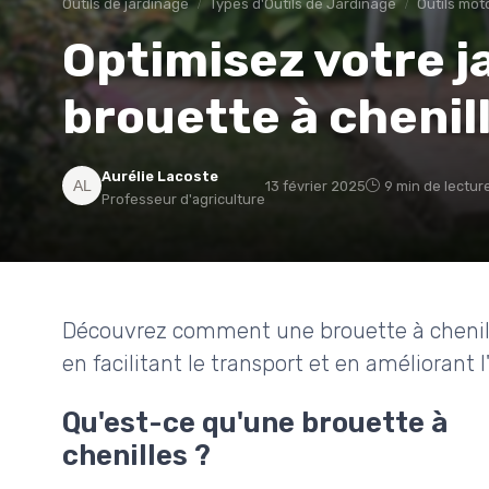
Outils de jardinage
Types d'Outils de Jardinage
Outils mot
Optimisez votre j
brouette à chenil
Aurélie Lacoste
13 février 2025
9 min de lectur
Professeur d'agriculture
Découvrez comment une brouette à chenill
en facilitant le transport et en améliorant l'
Qu'est-ce qu'une brouette à
chenilles ?