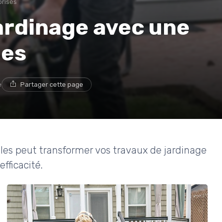
orisés
ardinage avec une
les
e
Partager cette page
es peut transformer vos travaux de jardinage
efficacité.