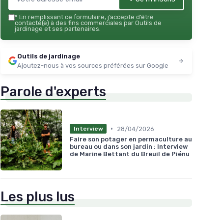
*
En remplissant ce formulaire, j’accepte d’être
contacté(e) à des fins commerciales par Outils de
jardinage et ses partenaires.
Outils de jardinage
Ajoutez-nous à vos sources préférées sur Google
Parole d'experts
•
28/04/2026
Interview
Faire son potager en permaculture au
bureau ou dans son jardin : Interview
de Marine Bettant du Breuil de Piénu
Les plus lus