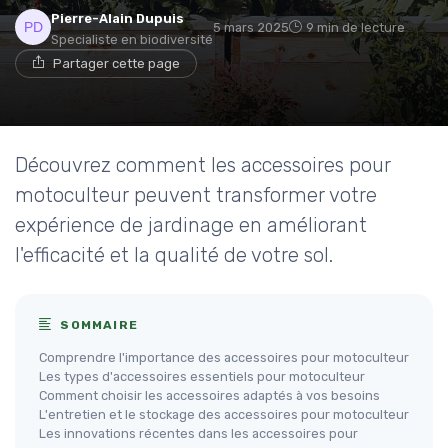
Pierre-Alain Dupuis
5 mars 2025
9 min de lecture
Specialiste en biodiversité
Partager cette page
Découvrez comment les accessoires pour
motoculteur peuvent transformer votre
expérience de jardinage en améliorant
l'efficacité et la qualité de votre sol.
SOMMAIRE
Comprendre l'importance des accessoires pour motoculteur
Les types d'accessoires essentiels pour motoculteur
Comment choisir les accessoires adaptés à vos besoins
L'entretien et le stockage des accessoires pour motoculteur
Les innovations récentes dans les accessoires pour