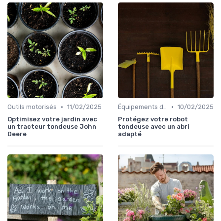
•
•
Outils motorisés
11/02/2025
Équipements de protection
10/02/2025
Optimisez votre jardin avec
Protégez votre robot
un tracteur tondeuse John
tondeuse avec un abri
Deere
adapté