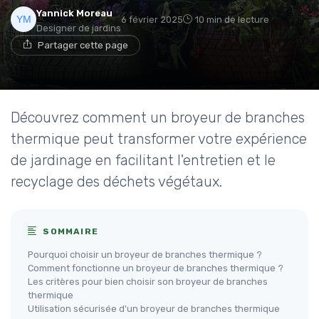
Yannick Moreau
6 février 2025
10 min de lecture
Designer de jardins
Partager cette page
Découvrez comment un broyeur de branches
thermique peut transformer votre expérience
de jardinage en facilitant l'entretien et le
recyclage des déchets végétaux.
SOMMAIRE
Pourquoi choisir un broyeur de branches thermique ?
Comment fonctionne un broyeur de branches thermique ?
Les critères pour bien choisir son broyeur de branches
thermique
Utilisation sécurisée d'un broyeur de branches thermique