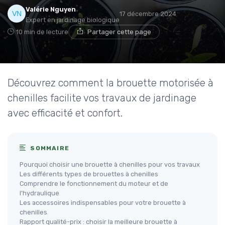
Valérie Nguyen
17 décembre 2024
Expert en jardinage biologique
10 min de lecture
Partager cette page
Découvrez comment la brouette motorisée à
chenilles facilite vos travaux de jardinage
avec efficacité et confort.
SOMMAIRE
Pourquoi choisir une brouette à chenilles pour vos travaux
Les différents types de brouettes à chenilles
Comprendre le fonctionnement du moteur et de
l'hydraulique
Les accessoires indispensables pour votre brouette à
chenilles
Rapport qualité-prix : choisir la meilleure brouette à