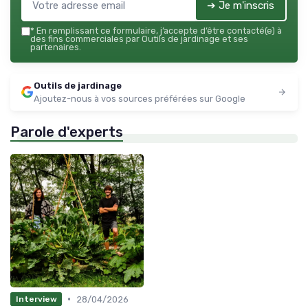
➔ Je m'inscris
*
En remplissant ce formulaire, j’accepte d’être contacté(e) à
des fins commerciales par Outils de jardinage et ses
partenaires.
Outils de jardinage
Ajoutez-nous à vos sources préférées sur Google
Parole d'experts
•
28/04/2026
Interview