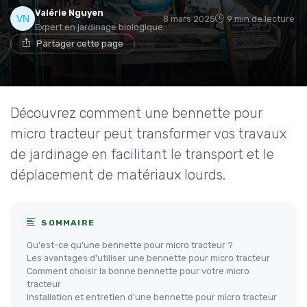
Valérie Nguyen
8 mars 2025
9 min de lecture
Expert en jardinage biologique
Partager cette page
Découvrez comment une bennette pour
micro tracteur peut transformer vos travaux
de jardinage en facilitant le transport et le
déplacement de matériaux lourds.
SOMMAIRE
Qu'est-ce qu'une bennette pour micro tracteur ?
Les avantages d'utiliser une bennette pour micro tracteur
Comment choisir la bonne bennette pour votre micro
tracteur
Installation et entretien d'une bennette pour micro tracteur