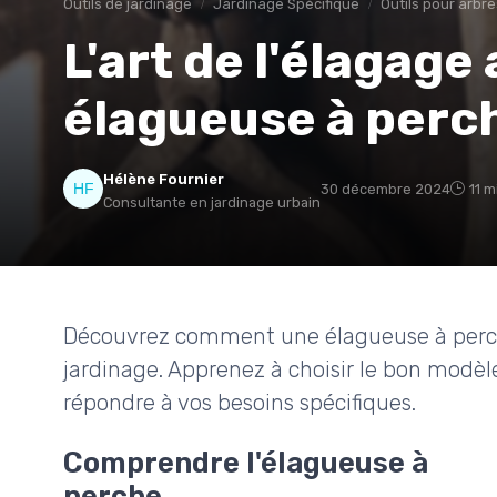
Outils de jardinage
Jardinage Spécifique
Outils pour arbr
L'art de l'élagage
élagueuse à perc
Hélène Fournier
30 décembre 2024
11 m
Consultante en jardinage urbain
Découvrez comment une élagueuse à perch
jardinage. Apprenez à choisir le bon modèle
répondre à vos besoins spécifiques.
Comprendre l'élagueuse à
perche