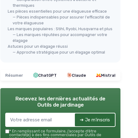
thermiques
Les pièces essentielles pour une élagueuse efficace
— Pièces indispensables pour assurer l'efficacité de
votre élagueuse
Les marques populaires : Stihl, Ryobi, Husqvarna et plus
— Les marques réputées pour accompagner votre
élagage
Astuces pour un élagage réussi
— Approche stratégique pour un élagage optimal
Résumer
ChatGPT
Claude
Mistral
Recevez les dernières actualités de
Outils de jardinage
➔ Je m'inscris
*
En remplissant ce formulaire, j’accepte d’être
contacté(e) à des fins commerciales par Outils de