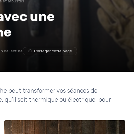
es et arbustes
 avec une
he
in de lecture
Partager cette page
e peut transformer vos séances de
, qu'il soit thermique ou électrique, pour