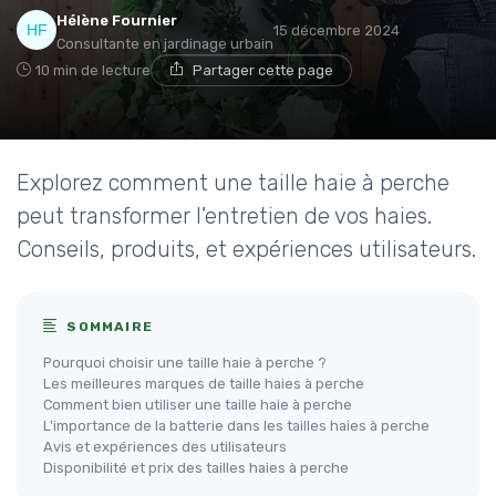
Hélène Fournier
15 décembre 2024
Consultante en jardinage urbain
10 min de lecture
Partager cette page
Explorez comment une taille haie à perche
peut transformer l'entretien de vos haies.
Conseils, produits, et expériences utilisateurs.
SOMMAIRE
Pourquoi choisir une taille haie à perche ?
Les meilleures marques de taille haies à perche
Comment bien utiliser une taille haie à perche
L'importance de la batterie dans les tailles haies à perche
Avis et expériences des utilisateurs
Disponibilité et prix des tailles haies à perche