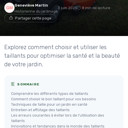
Geneviève Martin
3 juin 2025
8 min de lecture
Historienne du jardinage
Partager cette page
Explorez comment choisir et utiliser les
taillants pour optimiser la santé et la beauté
de votre jardin.
SOMMAIRE
Comprendre les différents types de taillants
Comment choisir le bon taillant pour vos besoins
Techniques de taille pour un jardin en santé
Entretien et affûtage des taillants
Les erreurs courantes à éviter lors de l'utilisation des
taillants
Innovations et tendances dans le monde des taillants