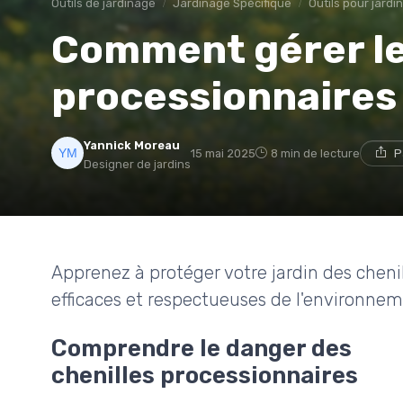
Outils de jardinage
Jardinage Spécifique
Outils pour jard
Comment gérer le
processionnaires 
Yannick Moreau
15 mai 2025
8 min de lecture
P
Designer de jardins
Apprenez à protéger votre jardin des chen
efficaces et respectueuses de l'environnem
Comprendre le danger des
chenilles processionnaires