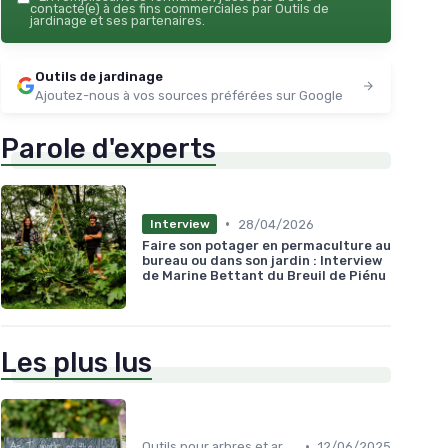
contacté(e) à des fins commerciales par Outils de
jardinage et ses partenaires.
Outils de jardinage
Ajoutez-nous à vos sources préférées sur Google
Parole d'experts
•
28/04/2026
Interview
Faire son potager en permaculture au
bureau ou dans son jardin : Interview
de Marine Bettant du Breuil de Piénu
Les plus lus
•
Outils pour arbres et arbustes
12/06/2025