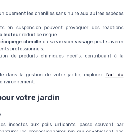
uniquement les chenilles sans nuire aux autres espèces
nts en suspension peuvent provoquer des réactions
ollecteur
réduit ce risque.
n
écopiege chenille
ou sa
version vissage
peut s'avérer
ents professionnels.
tion de produits chimiques nocifs, contribuant à la
le dans la gestion de votre jardin, explorez
l'art du
environnement.
our votre jardin
e
 ces insectes aux poils urticants, passe souvent par
 capturer les processionnaires pin qui envahissent nos