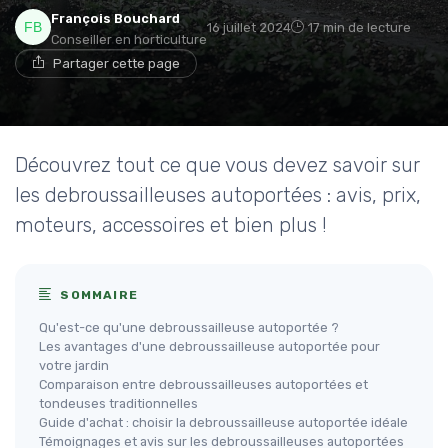
François Bouchard
16 juillet 2024
17 min de lecture
Conseiller en horticulture
Partager cette page
Découvrez tout ce que vous devez savoir sur
les debroussailleuses autoportées : avis, prix,
moteurs, accessoires et bien plus !
SOMMAIRE
Qu'est-ce qu'une debroussailleuse autoportée ?
Les avantages d'une debroussailleuse autoportée pour
votre jardin
Comparaison entre debroussailleuses autoportées et
tondeuses traditionnelles
Guide d'achat : choisir la debroussailleuse autoportée idéale
Témoignages et avis sur les debroussailleuses autoportées