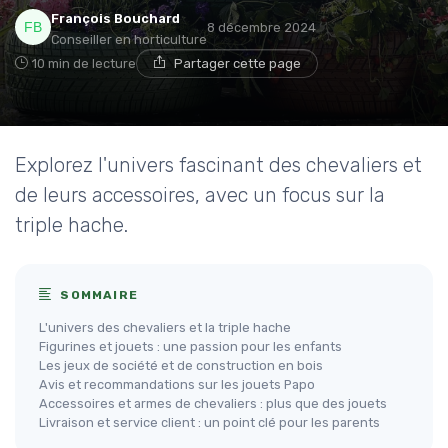
François Bouchard
8 décembre 2024
Conseiller en horticulture
10 min de lecture
Partager cette page
Explorez l'univers fascinant des chevaliers et
de leurs accessoires, avec un focus sur la
triple hache.
SOMMAIRE
L'univers des chevaliers et la triple hache
Figurines et jouets : une passion pour les enfants
Les jeux de société et de construction en bois
Avis et recommandations sur les jouets Papo
Accessoires et armes de chevaliers : plus que des jouets
Livraison et service client : un point clé pour les parents