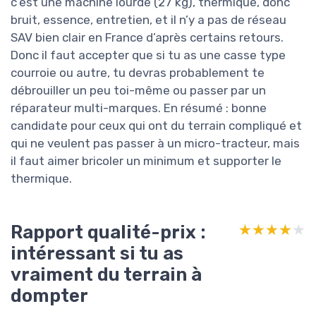
est usé, et tu repars. Le fait qu’elle soit livrée
avec 10 fils de rechange et un sac de
rangement est un petit plus pratique, même si
ce n’est pas ça qui fait acheter la machine.
Par contre, dès le début, j’ai aussi vu les limites
: c’est une machine lourde (27 kg), thermique,
donc bruit, essence, entretien, et il n’y a pas de
réseau SAV bien clair en France d’après certains
retours. Donc il faut accepter que si tu as une
casse type courroie ou autre, tu devras
probablement te débrouiller un peu toi-même
ou passer par un réparateur multi-marques. En
résumé : bonne candidate pour ceux qui ont du
terrain compliqué et qui ne veulent pas passer
à un micro-tracteur, mais il faut aimer bricoler
un minimum et supporter le thermique.