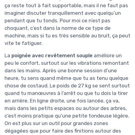
protection anti-éclaboussures) plus qu’au look.
Confort d’utilisation :
★★★★★
★★★★★
efficace, mais ça reste
du thermique costaud
Sur le confort, il faut être honnête : ce n’est
pas une petite tondeuse électrique silencieuse.
La Scheppach WMP161-56, c’est un
moteur
thermique 4 temps
, donc ça fait du bruit, ça
vibre, et ça sent l’essence. Avec un casque
anti-bruit et des gants, ça reste tout à fait
supportable, mais il ne faut pas imaginer
discuter tranquillement avec quelqu’un
pendant que tu tonds. Pour moi ce n’est pas
choquant, c’est dans la norme de ce type de
machine, mais si tu es très sensible au bruit, ça