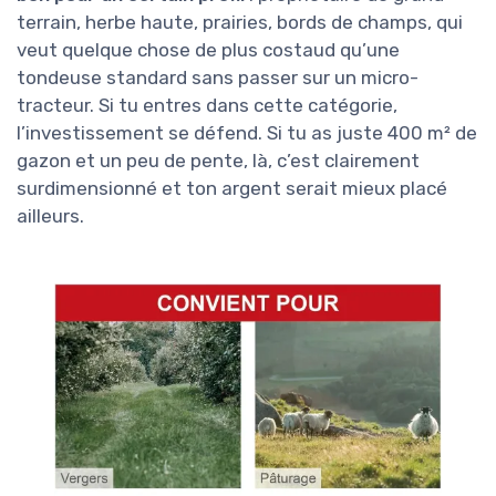
refroidir. Si tu es du genre à garder tes outils
longtemps et à les faire réparer plutôt que de
les remplacer, c’est un critère important. À
l’inverse, si tu es bricoleur et que ça ne te fait
pas peur de commander une courroie ou une
pièce moteur sur internet, tu peux t’y retrouver.
Globalement, je dirais que le rapport qualité-
prix est
bon pour un certain profil
: propriétaire
de grand terrain, herbe haute, prairies, bords de
champs, qui veut quelque chose de plus
costaud qu’une tondeuse standard sans
passer sur un micro-tracteur. Si tu entres dans
cette catégorie, l’investissement se défend. Si
tu as juste 400 m² de gazon et un peu de
pente, là, c’est clairement surdimensionné et
ton argent serait mieux placé ailleurs.