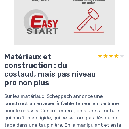
rangement : la
double poignée pliable
est
pratique, tu peux la caler contre un mur sans
qu’elle prenne toute la place. Mais il faut quand
même prévoir un espace pour une machine de
plus d’1,50 m de long. Globalement, niveau
confort, c’est correct pour ce que c’est, mais ça
reste un outil assez physique et bruyant.