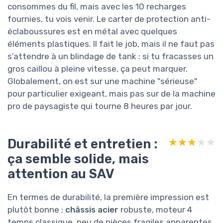
Le
moteur 4 temps de 161 cm³
est un bloc
assez standard pour ce genre d’outil. On n’est
pas sur une marque moteur premium type
Honda, mais sur quelque chose de plus
générique. Ça démarre correctement, ça tourne
rond, et ça encaisse les variations de charge
quand on passe d’une zone légère à un paquet
d’herbes épaisses. Le fait que ce soit un 4
temps est pratique : pas besoin de faire un
mélange, essence + huile séparée. Par contre,
comme souvent avec ces moteurs, l’entretien
est important (vidange, filtre à air, bougie) si tu
veux qu’il tienne plusieurs saisons.
Le
système de coupe au fil de 4 mm
est
clairement pensé pour durer un peu plus que les
fils standards. Le fil carré a un bon mordant
dans l’herbe et les tiges un peu dures. Quand tu