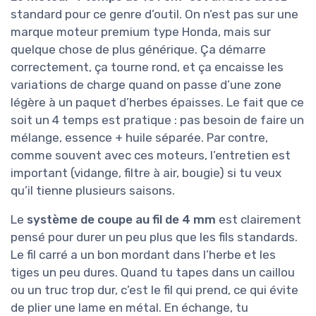
bien dense, je n’ai pas senti de flex ou de truc
qui craque. C’est rassurant, surtout quand on
vient de tondeuses plus légères qui vibrent dès
qu’elles doivent forcer un peu. On sent que la
machine accepte d’être malmenée un
minimum.
Les
roues
sont assez larges, avec un bandage
qui tient bien sur sol un peu meuble. Ce n’est
pas du pneu gonflé, donc pas de risque de
crevaison, mais du coup le confort n’est pas le
même que sur des roues avec chambre à air. Ça
tape un peu sur les bosses, mais ça reste
correct. À voir dans le temps si l’axe de roue et
les fixations ne prennent pas de jeu, c’est
souvent là que ça fatigue sur ce type de
machine. Pour l’instant, après plusieurs
sessions, rien à signaler.