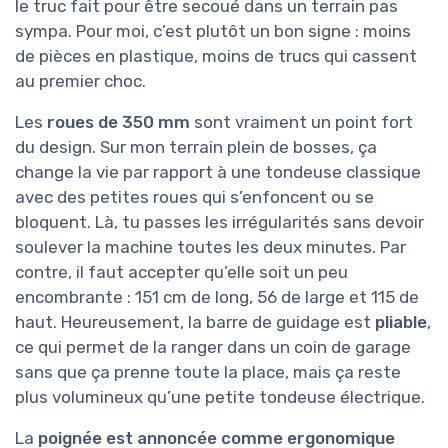
pensé pour le terrain
Visuellement, cette Scheppach WMP161-56 fait
très
machine de chantier
: châssis acier,
moteur bien visible, grandes roues à l’arrière, et
une barre de guidage relativement simple. On
est loin des tondeuses carénées avec bac de
ramassage et gros plastique partout. Là, c’est
noir, métal, et ça respire le truc fait pour être
secoué dans un terrain pas sympa. Pour moi,
c’est plutôt un bon signe : moins de pièces en
plastique, moins de trucs qui cassent au
premier choc.
Les
roues de 350 mm
sont vraiment un point
fort du design. Sur mon terrain plein de bosses,
ça change la vie par rapport à une tondeuse
classique avec des petites roues qui