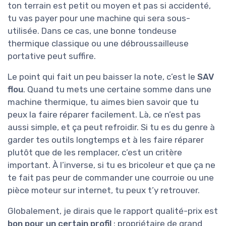
Si tu compares avec une
débroussailleuse
thermique à dos ou à poignée
de bonne
marque, tu peux trouver des prix proches, voire
plus chers, pour une largeur de coupe beaucoup
plus faible et un confort moindre sur grandes
surfaces. Là, tu as une machine sur roues, donc
pour de grandes prairies, c’est plus efficace et
moins fatigant. Par contre, si ton terrain est
petit ou moyen et pas si accidenté, tu vas
payer pour une machine qui sera sous-utilisée.
Dans ce cas, une bonne tondeuse thermique
classique ou une débroussailleuse portative
peut suffire.
Le point qui fait un peu baisser la note, c’est le
SAV flou
. Quand tu mets une certaine somme
dans une machine thermique, tu aimes bien
savoir que tu peux la faire réparer facilement.
Là, ce n’est pas aussi simple, et ça peut