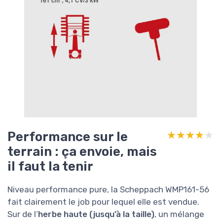
indépendant qui acceptera ou non de bosser
sur cette marque, 3) immobiliser la machine un
moment. Si tu es un peu bricoleur, ce n’est pas
dramatique, mais si tu cherches un truc clé en
main avec concessionnaire à côté de chez toi,
ce n’est pas l’idéal.
Concernant le
système de coupe au fil
, le bon
côté, c’est que tu ne risques pas de plier une
lame en métal sur un caillou. Le mauvais côté,
c’est que tu consommes du fil, donc sur la
durée, il faut prévoir ce consommable.
Heureusement, le fil de 4 mm se trouve assez
facilement, tu n’es pas prisonnier d’un format
exotique. Globalement, je dirais que la
durabilité est correcte pour un particulier qui
l’utilise quelques fois par an sur de grandes
surfaces, mais je ne miserais pas dessus pour