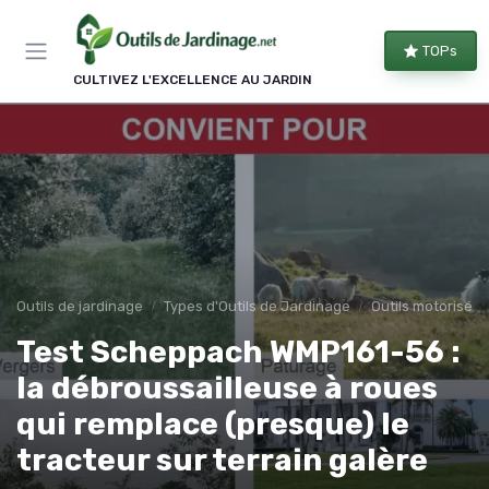
Panneau de gestion des cookies
TOPs
CULTIVEZ L'EXCELLENCE AU JARDIN
Outils de jardinage
Types d'Outils de Jardinage
Outils motorisés
Test Scheppach WMP161-
56 : la débroussailleuse à
roues qui remplace
(presque) le tracteur sur
terrain galère