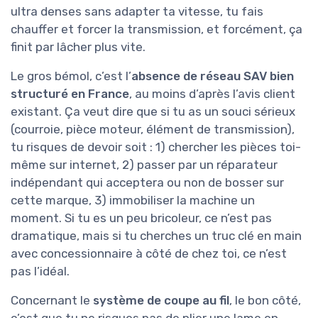
au SAV
En termes de durabilité, la première impression
est plutôt bonne :
châssis acier
robuste,
moteur 4 temps classique, peu de pièces
fragiles apparentes. Après plusieurs
utilisations sur un terrain franchement pas
sympa, je n’ai pas vu de jeu anormal ni de
pièces qui se desserrent toutes seules. Les
protections sont toujours en place, les roues
ne prennent pas de jeu, et la peinture ne
s’écaille pas au premier choc. On n’est pas sur
du matériel jetable, on sent que la machine est
faite pour encaisser quelques années si on en
prend un minimum soin.
Par contre, comme souvent sur ce genre de
produit dans cette gamme de prix, la
clé, c’est