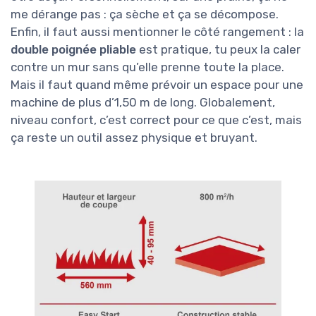
l’herbe est très dense, histoire de ne pas forcer
comme un bourrin, puis redescendre un peu si
tu veux un résultat plus ras. Le réglage n’est
pas ultra sophistiqué mais il se fait sans y
passer 10 minutes, et tu n’as pas à retourner la
machine dans tous les sens. Niveau démarrage,
le "Easy Start" aide un peu : à froid, il faut
parfois deux ou trois coups de lanceur, mais ça
reste raisonnable pour une thermique.
Ce qui peut gêner certains, c’est l’
absence de
bac de ramassage
. Toute l’herbe reste au sol,
ce qui est normal pour une débroussailleuse de
ce type, mais si tu aimes les pelouses propres
sans résidus, tu vas être déçu.
Personnellement, sur une prairie, ça ne me
dérange pas : ça sèche et ça se décompose.
Enfin, il faut aussi mentionner le côté