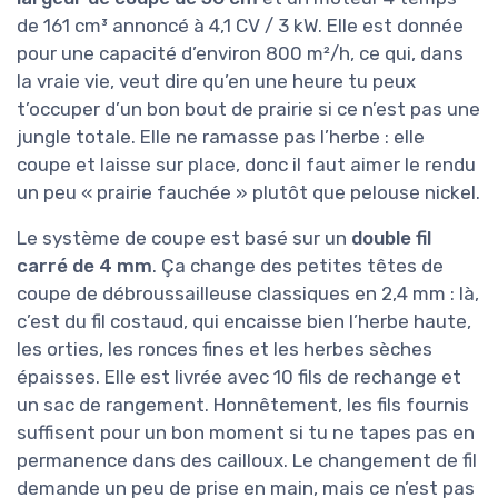
avec la machine de 27 kg et l’herbe qui freine,
tu sens bien les cuisses et les bras. Par contre,
les grandes roues aident à garder une certaine
stabilité et évitent que la machine ne se plante
dans le sol. Sur les terrains très accidentés, il
faut quand même faire gaffe à ne pas attaquer
trop vite, sinon tu sautes sur place et tu perds
en qualité de coupe.
Point à noter : quelqu’un a mentionné un
claquage de courroie
dans les avis Amazon et
l’absence de réseau SAV en France. Je n’ai pas
eu ce souci jusqu’ici, mais c’est typiquement le
genre de pièce qui peut lâcher si tu forces trop
ou si la tension est mal réglée. Comme le SAV
n’a pas l’air ultra présent, il faut garder en tête
que tu peux être amené à gérer ce genre de
problème toi-même (trouver une courroie