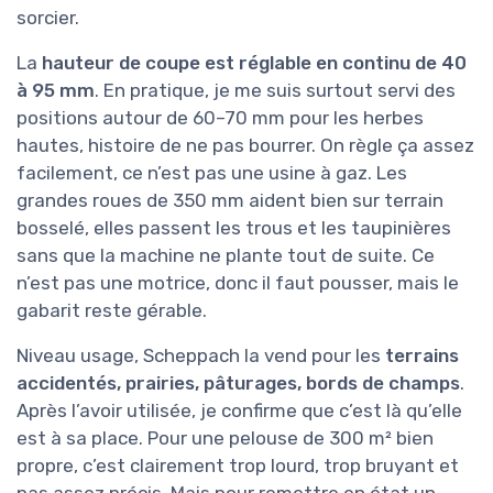
compatible, la monter, etc.). Pour résumer, côté
performance, c’est franchement efficace pour
débroussailler de grandes surfaces, mais ce
n’est pas une machine plug-and-play qu’on
oublie : il faut l’utiliser avec un minimum de bon
sens et accepter de mettre un peu les mains
dedans si besoin.
Présentation : ce que
★★★★★
★★★★★
propose vraiment
cette Scheppach
WMP161-56
Concrètement, la Scheppach WMP161-56, c’est
une tondeuse débroussailleuse thermique à fil,
avec une
largeur de coupe de 56 cm
et un