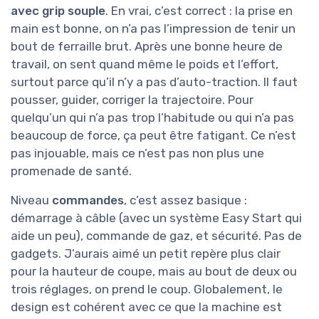
s’enfoncent ou se bloquent. Là, tu passes les
irrégularités sans devoir soulever la machine
toutes les deux minutes. Par contre, il faut
accepter qu’elle soit un peu encombrante : 151
cm de long, 56 de large et 115 de haut.
Heureusement, la barre de guidage est
pliable
,
ce qui permet de la ranger dans un coin de
garage sans que ça prenne toute la place, mais
ça reste plus volumineux qu’une petite
tondeuse électrique.
La
poignée est annoncée comme ergonomique
avec grip souple
. En vrai, c’est correct : la prise
en main est bonne, on n’a pas l’impression de
tenir un bout de ferraille brut. Après une bonne
heure de travail, on sent quand même le poids
et l’effort, surtout parce qu’il n’y a pas d’auto-
traction. Il faut pousser, guider, corriger la