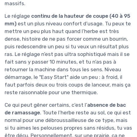
peut vite te fatiguer.
La
poignée avec revêtement souple
améliore
un peu le confort, surtout sur les vibrations
remontant dans les mains. Après une bonne
session d’une heure, tu sens quand même que
SCHEPPACH
tu as tenu quelque chose de costaud. Le poids
Tondeuse débroussailleuse à Gazon à
de 27 kg se sent surtout quand tu manœuvres
Essence WMP161-56 - 800 m²/h -
à l’arrêt ou que tu dois la tirer en arrière. En
Largeur de Coupe 56 cm - 4,1 CV / 3 KW
ligne droite, une fois lancée, ça va, mais dans
- Hauteur réglable 40-95 mm - avec 10
les petits espaces ou autour des arbres, c’est
Fils de Rechange
moins pratique qu’une petite tondeuse légère.
On est plus sur un outil pour grandes zones
dégagées que pour faire des finitions autour
Voir l'offre
des massifs.
Le réglage
continu de la hauteur de coupe (40
à 95 mm)
est un plus niveau confort d’usage.
Tu peux te mettre un peu plus haut quand