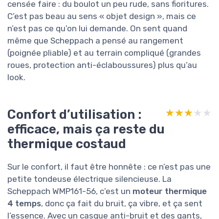
trajectoire. Pour quelqu’un qui n’a pas trop
l’habitude ou qui n’a pas beaucoup de force, ça
peut être fatigant. Ce n’est pas injouable, mais
ce n’est pas non plus une promenade de santé.
Niveau
commandes
, c’est assez basique :
démarrage à câble (avec un système Easy Start
qui aide un peu), commande de gaz, et sécurité.
Pas de gadgets. J’aurais aimé un petit repère
plus clair pour la hauteur de coupe, mais au
bout de deux ou trois réglages, on prend le
coup. Globalement, le design est cohérent avec
ce que la machine est censée faire : du boulot
un peu rude, sans fioritures. C’est pas beau au
sens « objet design », mais ce n’est pas ce
qu’on lui demande. On sent quand même que
Scheppach a pensé au rangement (poignée
pliable) et au terrain compliqué (grandes roues,