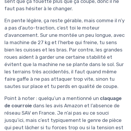
Performance sur le
★★★★★
★★★★★
terrain : ça envoie,
mais il faut la tenir
Niveau performance pure, la Scheppach
WMP161-56 fait clairement le job pour lequel
elle est vendue. Sur de l’
herbe haute (jusqu’à la
taille)
, un mélange de graminées épaisses,
orties et quelques jeunes ronces, elle avance
sans trop broncher. Le moteur 4,1 CV a assez de
réserve pour ne pas caler dès que ça force un
peu. Tant que tu adaptes ta vitesse
d’avancement, tu peux vraiment nettoyer des
zones que tu n’oserais pas attaquer avec une
tondeuse classique. Les 56 cm de largeur de
coupe aident bien à couvrir du terrain