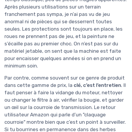
tapes dans un caillou ou un truc trop dur, c’est
le fil qui prend, ce qui évite de plier une lame en
métal. En échange, tu consommes du fil, mais
avec les 10 recharges fournies, tu vois venir. Le
carter de protection anti-éclaboussures est en
métal avec quelques éléments plastiques. Il
fait le job, mais il ne faut pas s’attendre à un
blindage de tank : si tu fracasses un gros
caillou à pleine vitesse, ça peut marquer.
Globalement, on est sur une machine "sérieuse"
pour particulier exigeant, mais pas sur de la
machine pro de paysagiste qui tourne 8 heures
par jour.
Durabilité et
★★★★★
★★★★★
entretien : ça semble
solide, mais attention