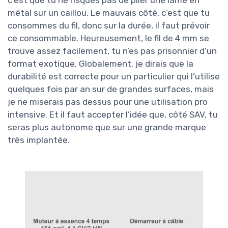
l’entretien
. Il faut penser à faire la vidange du
moteur, nettoyer ou changer le filtre à air,
vérifier la bougie, et garder un œil sur la courroie
de transmission. Le retour utilisateur Amazon
qui parle d’un "claquage courroie" montre bien
que c’est un point à surveiller. Si tu bourrines en
permanence dans des herbes ultra denses sans
adapter ta vitesse, tu fais chauffer et forcer la
transmission, et forcément, ça finit par lâcher
plus vite.
Le gros bémol, c’est l’
absence de réseau SAV
bien structuré en France
, au moins d’après
l’avis client existant. Ça veut dire que si tu as
un souci sérieux (courroie, pièce moteur,
élément de transmission), tu risques de devoir
soit : 1) chercher les pièces toi-même sur
internet, 2) passer par un réparateur