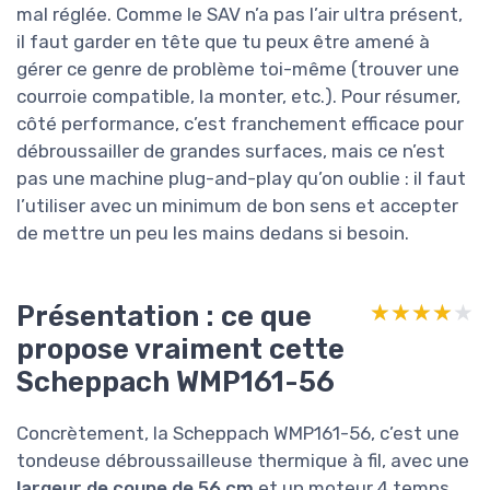
rapidement.
Les 800 m²/h annoncés sont un peu optimistes
si ton terrain est vraiment compliqué, avec
trous, pentes et obstacles. Dans la vraie vie, je
suis plutôt autour de 400–500 m²/h quand
l’herbe est très haute et que je dois
manœuvrer souvent. Mais sur une prairie plus
régulière, tu peux t’approcher de la valeur
annoncée sans trop forcer. Le
fil de 4 mm
coupe proprement, surtout quand il est bien
frais et à la bonne longueur. Quand il
commence à s’user, on sent que ça fouette
plus que ça coupe, donc il ne faut pas hésiter à
le changer.
En pente légère, ça reste gérable, mais comme
il n’y a pas d’auto-traction, c’est toi le moteur
d’avancement. Sur une montée un peu longue,