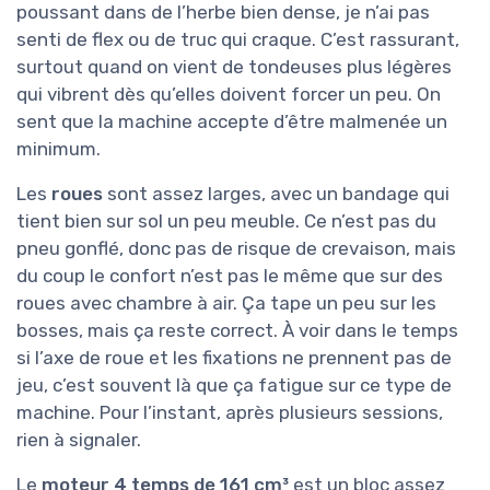
Matériaux et
★★★★★
★★★★★
construction : du
costaud, mais pas
niveau pro non plus
Sur les matériaux, Scheppach annonce une
construction en acier à faible teneur en
carbone
pour le châssis. Concrètement, on a
une structure qui paraît bien rigide, qui ne se
tord pas dès qu’on tape dans une taupinière. En
la manipulant et en la poussant dans de l’herbe